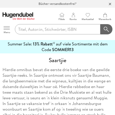
Bücher versandkostenfrei*
100 Tage Rückgaberecht***
Abholung in über 100 Filialen
Filiale
Konto
Merkzettel
Warenkorb
Hugendubel
Menu
Summer Sale:
13% Rabatt
auf viele Sortimente mit dem
12
mehr
Code
SOMMER13
erfahren
Saartjie
Hierdie omnibus bevat die eerste drie boeke van die gewilde
Saartjie-reeks. In Saartjie ontmoet ons vir Saartjie Baumann,
die langbeenmeisie met die wipneus, kuiltjies in die wange en
duisende duiweltjies in haar oë. Hierdie rabbedoe en haar
twee maats staan bekend as die Drie Muskiete en al wat hulle
lewe versuur, is seuns en 'n klein niksnuts genaamd Muggie.
In Saartjie se vakansie tref 'n orkaan 'n Johannesburgse
woonbuurt en Saartjie kom af op 'n tweeling wie se ouers
albei in die hospitaal is. Sy kry hulle jammer en steek hulle