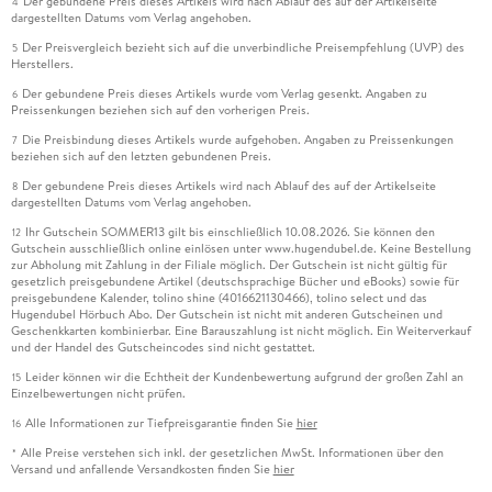
Der gebundene Preis dieses Artikels wird nach Ablauf des auf der Artikelseite
4
dargestellten Datums vom Verlag angehoben.
Der Preisvergleich bezieht sich auf die unverbindliche Preisempfehlung (UVP) des
5
Herstellers.
Der gebundene Preis dieses Artikels wurde vom Verlag gesenkt. Angaben zu
6
Preissenkungen beziehen sich auf den vorherigen Preis.
Die Preisbindung dieses Artikels wurde aufgehoben. Angaben zu Preissenkungen
7
beziehen sich auf den letzten gebundenen Preis.
Der gebundene Preis dieses Artikels wird nach Ablauf des auf der Artikelseite
8
dargestellten Datums vom Verlag angehoben.
Ihr Gutschein SOMMER13 gilt bis einschließlich 10.08.2026. Sie können den
12
Gutschein ausschließlich online einlösen unter www.hugendubel.de. Keine Bestellung
zur Abholung mit Zahlung in der Filiale möglich. Der Gutschein ist nicht gültig für
gesetzlich preisgebundene Artikel (deutschsprachige Bücher und eBooks) sowie für
preisgebundene Kalender, tolino shine (4016621130466), tolino select und das
Hugendubel Hörbuch Abo. Der Gutschein ist nicht mit anderen Gutscheinen und
Geschenkkarten kombinierbar. Eine Barauszahlung ist nicht möglich. Ein Weiterverkauf
und der Handel des Gutscheincodes sind nicht gestattet.
Leider können wir die Echtheit der Kundenbewertung aufgrund der großen Zahl an
15
Einzelbewertungen nicht prüfen.
Alle Informationen zur Tiefpreisgarantie finden Sie
hier
16
Alle Preise verstehen sich inkl. der gesetzlichen MwSt. Informationen über den
*
Versand und anfallende Versandkosten finden Sie
hier