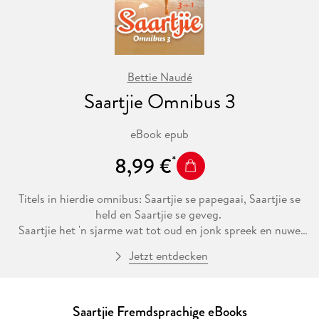
Bettie Naudé
Saartjie Omnibus 3
eBook epub
8,99 €
Titels in hierdie omnibus: Saartjie se papegaai, Saartjie se
held en Saartjie se geveg.
Saartjie het 'n sjarme wat tot oud en jonk spreek en nuwe
lesers sal dadelik deur Saartjie en die Drie Muskiete se
Jetzt entdecken
avonture meegevoer word!
Saartjie Fremdsprachige eBooks