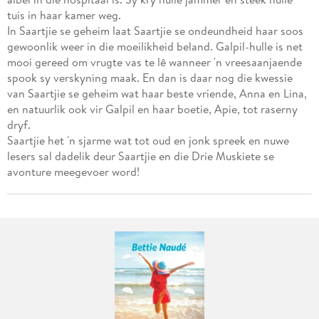
tuis in haar kamer weg.
In Saartjie se geheim laat Saartjie se ondeundheid haar soos
gewoonlik weer in die moeilikheid beland. Galpil-hulle is net
mooi gereed om vrugte vas te lê wanneer 'n vreesaanjaende
spook sy verskyning maak. En dan is daar nog die kwessie
van Saartjie se geheim wat haar beste vriende, Anna en Lina,
en natuurlik ook vir Galpil en haar boetie, Apie, tot raserny
dryf.
Saartjie het 'n sjarme wat tot oud en jonk spreek en nuwe
lesers sal dadelik deur Saartjie en die Drie Muskiete se
avonture meegevoer word!