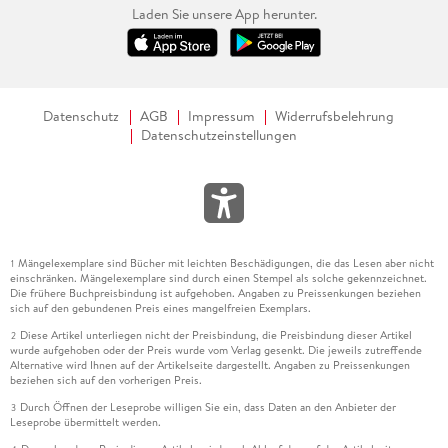
Laden Sie unsere App herunter.
Datenschutz
AGB
Impressum
Widerrufsbelehrung
Datenschutzeinstellungen
Mängelexemplare sind Bücher mit leichten Beschädigungen, die das Lesen aber nicht
1
einschränken. Mängelexemplare sind durch einen Stempel als solche gekennzeichnet.
Die frühere Buchpreisbindung ist aufgehoben. Angaben zu Preissenkungen beziehen
sich auf den gebundenen Preis eines mangelfreien Exemplars.
Diese Artikel unterliegen nicht der Preisbindung, die Preisbindung dieser Artikel
2
wurde aufgehoben oder der Preis wurde vom Verlag gesenkt. Die jeweils zutreffende
Alternative wird Ihnen auf der Artikelseite dargestellt. Angaben zu Preissenkungen
beziehen sich auf den vorherigen Preis.
Durch Öffnen der Leseprobe willigen Sie ein, dass Daten an den Anbieter der
3
Leseprobe übermittelt werden.