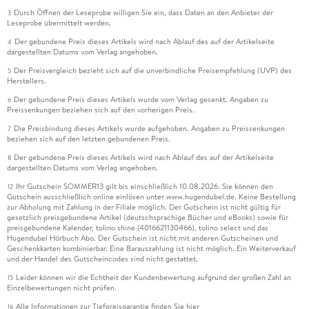
Durch Öffnen der Leseprobe willigen Sie ein, dass Daten an den Anbieter der
3
Leseprobe übermittelt werden.
Der gebundene Preis dieses Artikels wird nach Ablauf des auf der Artikelseite
4
dargestellten Datums vom Verlag angehoben.
Der Preisvergleich bezieht sich auf die unverbindliche Preisempfehlung (UVP) des
5
Herstellers.
Der gebundene Preis dieses Artikels wurde vom Verlag gesenkt. Angaben zu
6
Preissenkungen beziehen sich auf den vorherigen Preis.
Die Preisbindung dieses Artikels wurde aufgehoben. Angaben zu Preissenkungen
7
beziehen sich auf den letzten gebundenen Preis.
Der gebundene Preis dieses Artikels wird nach Ablauf des auf der Artikelseite
8
dargestellten Datums vom Verlag angehoben.
Ihr Gutschein SOMMER13 gilt bis einschließlich 10.08.2026. Sie können den
12
Gutschein ausschließlich online einlösen unter www.hugendubel.de. Keine Bestellung
zur Abholung mit Zahlung in der Filiale möglich. Der Gutschein ist nicht gültig für
gesetzlich preisgebundene Artikel (deutschsprachige Bücher und eBooks) sowie für
preisgebundene Kalender, tolino shine (4016621130466), tolino select und das
Hugendubel Hörbuch Abo. Der Gutschein ist nicht mit anderen Gutscheinen und
Geschenkkarten kombinierbar. Eine Barauszahlung ist nicht möglich. Ein Weiterverkauf
und der Handel des Gutscheincodes sind nicht gestattet.
Leider können wir die Echtheit der Kundenbewertung aufgrund der großen Zahl an
15
Einzelbewertungen nicht prüfen.
Alle Informationen zur Tiefpreisgarantie finden Sie
hier
16