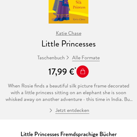
Katie Chase
Little Princesses
Alle Formate
Taschenbuch
17,99 €
When Rosie finds a beautiful silk picture frame decorated
with a little princess sitting on an elephant she is soon
whisked away on another adventure - this time in India. But
she can't find the little princess. She meets Suvita who tells
Jetzt entdecken
her that she lives with her uncle because her mother and
father are dead and that she's definitely not a princess!
Suvita tells Rosie about how before Suvita was born the
Little Princesses Fremdsprachige Bücher