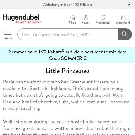
Abholung in über 100 Filialen
Filiale
Konto
Merkzettel
Warenkorb
Hugendubel
Menu
Summer Sale:
13% Rabatt
auf viele Sortimente mit dem
12
mehr
Code
SOMMER13
erfahren
Little Princesses
Rosie can't wait to move to her Great-aunt Rosamund's
castle in the Scottish Highlands. She's visited there many
times but now she's going to actually live there with Mum,
Dad and her little brother, Luke, while Great-aunt Rosamund
is away travelling.
While she's exploring the castle Rosie finds a secret note
from her great-aunt. It's written in invisible ink but that night
the heat from the fire in the Great Hall reveals the message: