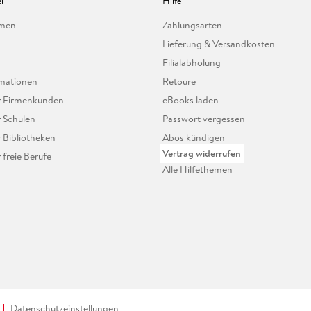
l
Hilfe
hmen
Zahlungsarten
Lieferung & Versandkosten
Filialabholung
mationen
Retoure
ür Firmenkunden
eBooks laden
r Schulen
Passwort vergessen
r Bibliotheken
Abos kündigen
Vertrag widerrufen
r freie Berufe
Alle Hilfethemen
Datenschutzeinstellungen