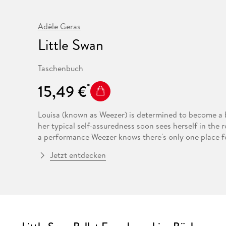
Fremdsprachige Bücher
n Lernhilfen
 Jugendbücher
eiber
Hörbuch Downloads im Bundle
cher
 Vergleich
 Puzzlezubehör
Lernen
New Adult
STABILO
Taschenbücher
hilfen
hriller
Adèle Geras
 Backen
er
lender
Ratgeber
Little Swan
op
hriller
Romance
Sachbücher
Taschenbuch
precher:innen
Science Fiction
15,49 €
Fremdsprachige Bücher
Louisa (known as Weezer) is determined to become a ba
her typical self-assuredness soon sees herself in the 
a performance Weezer knows there's only one place fo
Jetzt entdecken