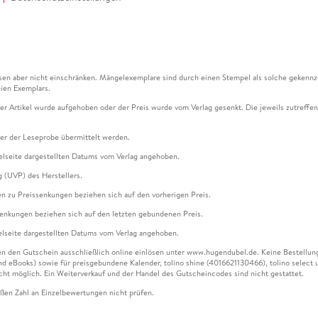
en aber nicht einschränken. Mängelexemplare sind durch einen Stempel als solche gekennz
ien Exemplars.
ser Artikel wurde aufgehoben oder der Preis wurde vom Verlag gesenkt. Die jeweils zutreffend
ter der Leseprobe übermittelt werden.
kelseite dargestellten Datums vom Verlag angehoben.
g (UVP) des Herstellers.
n zu Preissenkungen beziehen sich auf den vorherigen Preis.
senkungen beziehen sich auf den letzten gebundenen Preis.
kelseite dargestellten Datums vom Verlag angehoben.
n den Gutschein ausschließlich online einlösen unter www.hugendubel.de. Keine Bestellung z
und eBooks) sowie für preisgebundene Kalender, tolino shine (4016621130466), tolino selec
cht möglich. Ein Weiterverkauf und der Handel des Gutscheincodes sind nicht gestattet.
ßen Zahl an Einzelbewertungen nicht prüfen.