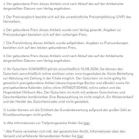
Der gebundene Preis dieses Artikels wird nach Ablauf des auf der Artikelseite
4
dargestellten Datums vom Verlag angehoben.
Der Preisvergleich bezieht sich auf die unverbindliche Preisempfehlung (UVP) des
5
Herstellers.
Der gebundene Preis dieses Artikels wurde vom Verlag gesenkt. Angaben zu
6
Preissenkungen beziehen sich auf den vorherigen Preis.
Die Preisbindung dieses Artikels wurde aufgehoben. Angaben zu Preissenkungen
7
beziehen sich auf den letzten gebundenen Preis.
Der gebundene Preis dieses Artikels wird nach Ablauf des auf der Artikelseite
8
dargestellten Datums vom Verlag angehoben.
Ihr Gutschein SOMMER13 gilt bis einschließlich 10.08.2026. Sie können den
12
Gutschein ausschließlich online einlösen unter www.hugendubel.de. Keine Bestellung
zur Abholung mit Zahlung in der Filiale möglich. Der Gutschein ist nicht gültig für
gesetzlich preisgebundene Artikel (deutschsprachige Bücher und eBooks) sowie für
preisgebundene Kalender, tolino shine (4016621130466), tolino select und das
Hugendubel Hörbuch Abo. Der Gutschein ist nicht mit anderen Gutscheinen und
Geschenkkarten kombinierbar. Eine Barauszahlung ist nicht möglich. Ein Weiterverkauf
und der Handel des Gutscheincodes sind nicht gestattet.
Leider können wir die Echtheit der Kundenbewertung aufgrund der großen Zahl an
15
Einzelbewertungen nicht prüfen.
Alle Informationen zur Tiefpreisgarantie finden Sie
hier
16
Alle Preise verstehen sich inkl. der gesetzlichen MwSt. Informationen über den
*
Versand und anfallende Versandkosten finden Sie
hier