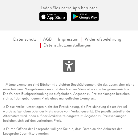
Laden Sie unsere App herunter.
Datenschutz
AGB
Impressum
Widerrufsbelehrung
Datenschutzeinstellungen
Mängelexemplare sind Bücher mit leichten Beschädigungen, die das Lesen aber nicht
1
einschränken. Mängelexemplare sind durch einen Stempel als solche gekennzeichnet.
Die frühere Buchpreisbindung ist aufgehoben. Angaben zu Preissenkungen beziehen
sich auf den gebundenen Preis eines mangelfreien Exemplars.
Diese Artikel unterliegen nicht der Preisbindung, die Preisbindung dieser Artikel
2
wurde aufgehoben oder der Preis wurde vom Verlag gesenkt. Die jeweils zutreffende
Alternative wird Ihnen auf der Artikelseite dargestellt. Angaben zu Preissenkungen
beziehen sich auf den vorherigen Preis.
Durch Öffnen der Leseprobe willigen Sie ein, dass Daten an den Anbieter der
3
Leseprobe übermittelt werden.