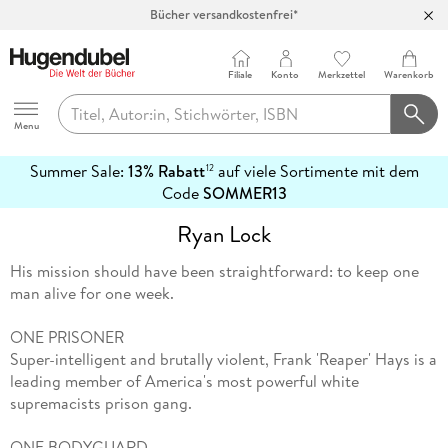
Bücher versandkostenfrei*
100 Tage Rückgaberecht***
Abholung in über 100 Filialen
Filiale
Konto
Merkzettel
Warenkorb
Hugendubel
Menu
Summer Sale:
13% Rabatt
auf viele Sortimente mit dem
12
mehr
Code
SOMMER13
erfahren
Ryan Lock
His mission should have been straightforward: to keep one
man alive for one week.
ONE PRISONER
Super-intelligent and brutally violent, Frank 'Reaper' Hays is a
leading member of America's most powerful white
supremacists prison gang.
ONE BODYGUARD