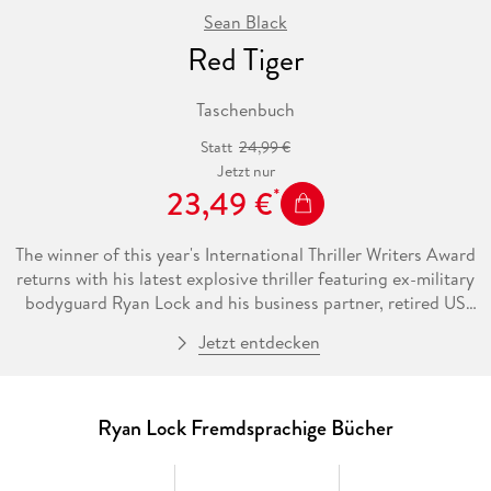
Sean Black
Red Tiger
Taschenbuch
Statt
24,99 €
Jetzt nur
23,49 €
The winner of this year's International Thriller Writers Award
returns with his latest explosive thriller featuring ex-military
bodyguard Ryan Lock and his business partner, retired US
Marine, Ty Johnson.
Jetzt entdecken
When the daughter of a Chinese billionaire is kidnapped
from her mansion in Arcadia, California, Ryan and Ty find
themselves caught in the middle of a vicious standoff.
Emily Yan is a Chinese 'parachute kid', one of thousands of
Ryan Lock Fremdsprachige Bücher
children sent to study in America by their ultra-wealthy
parents. Living in a multi-million dollar mansion in Arcadia,