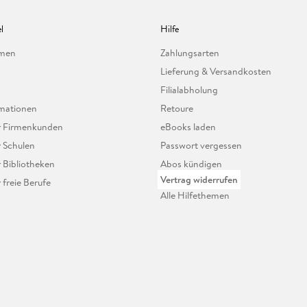
l
Hilfe
hmen
Zahlungsarten
Lieferung & Versandkosten
Filialabholung
mationen
Retoure
ür Firmenkunden
eBooks laden
r Schulen
Passwort vergessen
r Bibliotheken
Abos kündigen
Vertrag widerrufen
r freie Berufe
Alle Hilfethemen