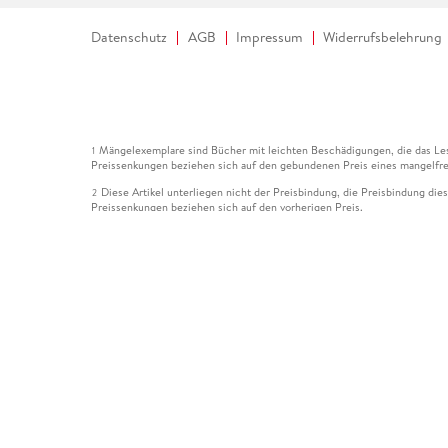
Datenschutz
AGB
Impressum
Widerrufsbelehrung
Mängelexemplare sind Bücher mit leichten Beschädigungen, die das Les
1
Preissenkungen beziehen sich auf den gebundenen Preis eines mangelfre
Diese Artikel unterliegen nicht der Preisbindung, die Preisbindung die
2
Preissenkungen beziehen sich auf den vorherigen Preis.
Durch Öffnen der Leseprobe willigen Sie ein, dass Daten an den Anbie
3
Der gebundene Preis dieses Artikels wird nach Ablauf des auf der Arti
4
Der Preisvergleich bezieht sich auf die unverbindliche Preisempfehlun
5
Der gebundene Preis dieses Artikels wurde vom Verlag gesenkt. Angabe
6
Die Preisbindung dieses Artikels wurde aufgehoben. Angaben zu Preis
7
Der gebundene Preis dieses Artikels wird nach Ablauf des auf der Arti
8
Ihr Gutschein SOMMER13 gilt bis einschließlich 10.08.2026. Sie könne
12
gültig für gesetzlich preisgebundene Artikel (deutschsprachige Bücher 
Gutscheinen und Geschenkkarten kombinierbar. Eine Barauszahlung ist ni