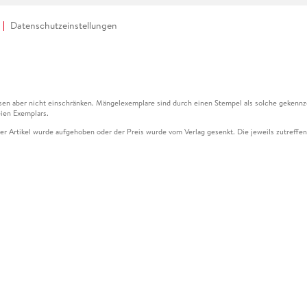
Datenschutzeinstellungen
en aber nicht einschränken. Mängelexemplare sind durch einen Stempel als solche gekennz
ien Exemplars.
ser Artikel wurde aufgehoben oder der Preis wurde vom Verlag gesenkt. Die jeweils zutreffend
ter der Leseprobe übermittelt werden.
kelseite dargestellten Datums vom Verlag angehoben.
g (UVP) des Herstellers.
n zu Preissenkungen beziehen sich auf den vorherigen Preis.
senkungen beziehen sich auf den letzten gebundenen Preis.
kelseite dargestellten Datums vom Verlag angehoben.
n den Gutschein ausschließlich online einlösen unter www.hugendubel.de. Keine Bestellung z
und eBooks) sowie für preisgebundene Kalender, tolino shine (4016621130466), tolino selec
cht möglich. Ein Weiterverkauf und der Handel des Gutscheincodes sind nicht gestattet.