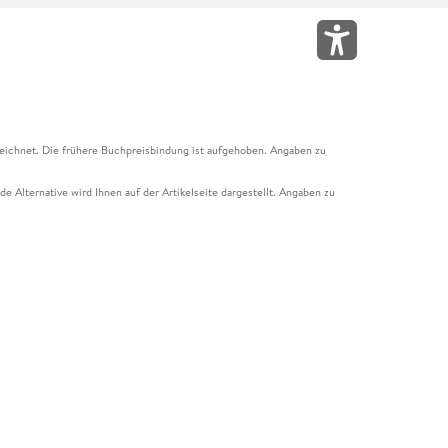
eichnet. Die frühere Buchpreisbindung ist aufgehoben. Angaben zu
e Alternative wird Ihnen auf der Artikelseite dargestellt. Angaben zu
ur Abholung mit Zahlung in der Filiale möglich. Der Gutschein ist nicht
t und das Hugendubel Hörbuch Abo. Der Gutschein ist nicht mit anderen