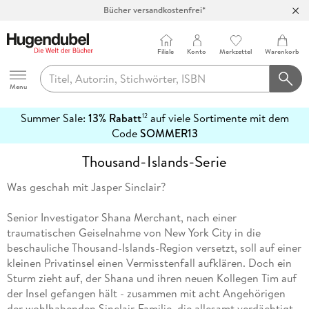
Bücher versandkostenfrei*
100 Tage Rückgaberecht***
Abholung in über 100 Filialen
Filiale
Konto
Merkzettel
Warenkorb
Hugendubel
Menu
Summer Sale:
13% Rabatt
auf viele Sortimente mit dem
12
mehr
Code
SOMMER13
erfahren
Thousand-Islands-Serie
Was geschah mit Jasper Sinclair?
Senior Investigator Shana Merchant, nach einer
traumatischen Geiselnahme von New York City in die
beschauliche Thousand-Islands-Region versetzt, soll auf einer
kleinen Privatinsel einen Vermisstenfall aufklären. Doch ein
Sturm zieht auf, der Shana und ihren neuen Kollegen Tim auf
der Insel gefangen hält - zusammen mit acht Angehörigen
der wohlhabenden Sinclair-Familie, die allesamt verdächtigt