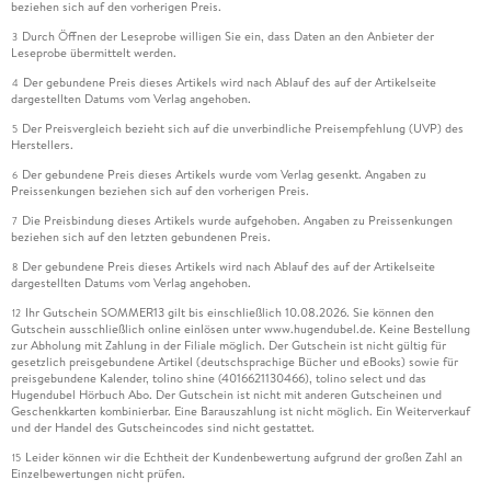
beziehen sich auf den vorherigen Preis.
Durch Öffnen der Leseprobe willigen Sie ein, dass Daten an den Anbieter der
3
Leseprobe übermittelt werden.
Der gebundene Preis dieses Artikels wird nach Ablauf des auf der Artikelseite
4
dargestellten Datums vom Verlag angehoben.
Der Preisvergleich bezieht sich auf die unverbindliche Preisempfehlung (UVP) des
5
Herstellers.
Der gebundene Preis dieses Artikels wurde vom Verlag gesenkt. Angaben zu
6
Preissenkungen beziehen sich auf den vorherigen Preis.
Die Preisbindung dieses Artikels wurde aufgehoben. Angaben zu Preissenkungen
7
beziehen sich auf den letzten gebundenen Preis.
Der gebundene Preis dieses Artikels wird nach Ablauf des auf der Artikelseite
8
dargestellten Datums vom Verlag angehoben.
Ihr Gutschein SOMMER13 gilt bis einschließlich 10.08.2026. Sie können den
12
Gutschein ausschließlich online einlösen unter www.hugendubel.de. Keine Bestellung
zur Abholung mit Zahlung in der Filiale möglich. Der Gutschein ist nicht gültig für
gesetzlich preisgebundene Artikel (deutschsprachige Bücher und eBooks) sowie für
preisgebundene Kalender, tolino shine (4016621130466), tolino select und das
Hugendubel Hörbuch Abo. Der Gutschein ist nicht mit anderen Gutscheinen und
Geschenkkarten kombinierbar. Eine Barauszahlung ist nicht möglich. Ein Weiterverkauf
und der Handel des Gutscheincodes sind nicht gestattet.
Leider können wir die Echtheit der Kundenbewertung aufgrund der großen Zahl an
15
Einzelbewertungen nicht prüfen.