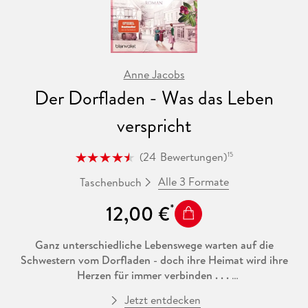
Anne Jacobs
Der Dorfladen - Was das Leben
verspricht
(
24
Bewertungen
)
15
Alle 3 Formate
Taschenbuch
12,00 €
Ganz unterschiedliche Lebenswege warten auf die
Schwestern vom Dorfladen - doch ihre Heimat wird ihre
Herzen für immer verbinden . . .
Jetzt entdecken
Dingelbach, am Fuße des Taunus, 1925. Der kleine Dorfladen