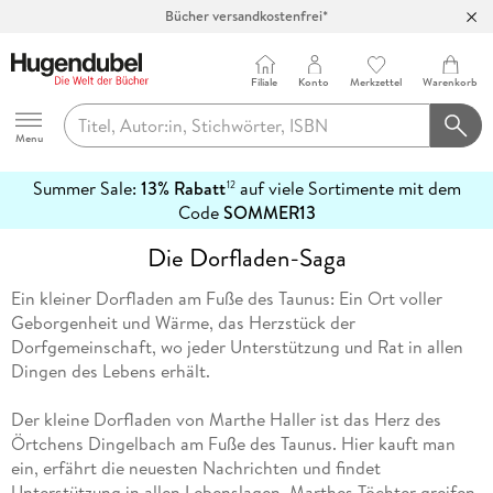
Bücher versandkostenfrei*
100 Tage Rückgaberecht***
Abholung in über 100 Filialen
Filiale
Konto
Merkzettel
Warenkorb
Hugendubel
Menu
Summer Sale:
13% Rabatt
auf viele Sortimente mit dem
12
mehr
Code
SOMMER13
erfahren
Die Dorfladen-Saga
Ein kleiner Dorfladen am Fuße des Taunus: Ein Ort voller
Geborgenheit und Wärme, das Herzstück der
Dorfgemeinschaft, wo jeder Unterstützung und Rat in allen
Dingen des Lebens erhält.
Der kleine Dorfladen von Marthe Haller ist das Herz des
Örtchens Dingelbach am Fuße des Taunus. Hier kauft man
ein, erfährt die neuesten Nachrichten und findet
Unterstützung in allen Lebenslagen. Marthes Töchter greifen