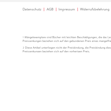
Datenschutz
AGB
Impressum
Widerrufsbelehrung
Mängelexemplare sind Bücher mit leichten Beschädigungen, die das Les
1
Preissenkungen beziehen sich auf den gebundenen Preis eines mangelfre
Diese Artikel unterliegen nicht der Preisbindung, die Preisbindung die
2
Preissenkungen beziehen sich auf den vorherigen Preis.
Durch Öffnen der Leseprobe willigen Sie ein, dass Daten an den Anbie
3
Der gebundene Preis dieses Artikels wird nach Ablauf des auf der Arti
4
Der Preisvergleich bezieht sich auf die unverbindliche Preisempfehlun
5
Der gebundene Preis dieses Artikels wurde vom Verlag gesenkt. Angabe
6
Die Preisbindung dieses Artikels wurde aufgehoben. Angaben zu Preis
7
Der gebundene Preis dieses Artikels wird nach Ablauf des auf der Arti
8
Ihr Gutschein SOMMER13 gilt bis einschließlich 10.08.2026. Sie könne
12
gültig für gesetzlich preisgebundene Artikel (deutschsprachige Bücher 
Gutscheinen und Geschenkkarten kombinierbar. Eine Barauszahlung ist ni