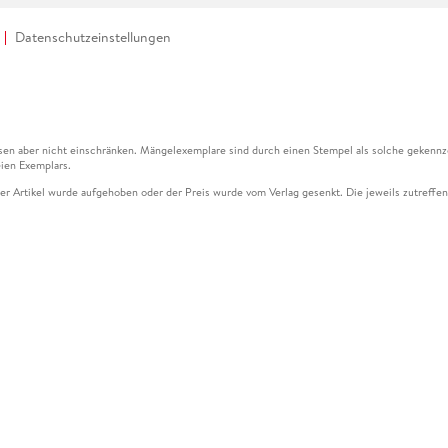
Datenschutzeinstellungen
en aber nicht einschränken. Mängelexemplare sind durch einen Stempel als solche gekennz
ien Exemplars.
ser Artikel wurde aufgehoben oder der Preis wurde vom Verlag gesenkt. Die jeweils zutreffend
ter der Leseprobe übermittelt werden.
kelseite dargestellten Datums vom Verlag angehoben.
g (UVP) des Herstellers.
n zu Preissenkungen beziehen sich auf den vorherigen Preis.
senkungen beziehen sich auf den letzten gebundenen Preis.
kelseite dargestellten Datums vom Verlag angehoben.
n den Gutschein ausschließlich online einlösen unter www.hugendubel.de. Keine Bestellung z
und eBooks) sowie für preisgebundene Kalender, tolino shine (4016621130466), tolino selec
cht möglich. Ein Weiterverkauf und der Handel des Gutscheincodes sind nicht gestattet.