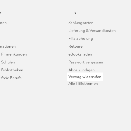
l
Hilfe
hmen
Zahlungsarten
Lieferung & Versandkosten
Filialabholung
mationen
Retoure
ür Firmenkunden
eBooks laden
r Schulen
Passwort vergessen
r Bibliotheken
Abos kündigen
Vertrag widerrufen
r freie Berufe
Alle Hilfethemen