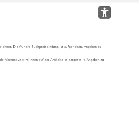
eichnet. Die frühere Buchpreisbindung ist aufgehoben. Angaben zu
e Alternative wird Ihnen auf der Artikelseite dargestellt. Angaben zu
ur Abholung mit Zahlung in der Filiale möglich. Der Gutschein ist nicht
t und das Hugendubel Hörbuch Abo. Der Gutschein ist nicht mit anderen