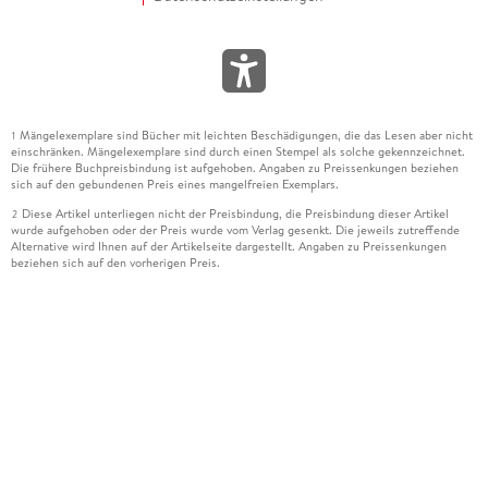
Mängelexemplare sind Bücher mit leichten Beschädigungen, die das Lesen aber nicht
1
einschränken. Mängelexemplare sind durch einen Stempel als solche gekennzeichnet.
Die frühere Buchpreisbindung ist aufgehoben. Angaben zu Preissenkungen beziehen
sich auf den gebundenen Preis eines mangelfreien Exemplars.
Diese Artikel unterliegen nicht der Preisbindung, die Preisbindung dieser Artikel
2
wurde aufgehoben oder der Preis wurde vom Verlag gesenkt. Die jeweils zutreffende
Alternative wird Ihnen auf der Artikelseite dargestellt. Angaben zu Preissenkungen
beziehen sich auf den vorherigen Preis.
Durch Öffnen der Leseprobe willigen Sie ein, dass Daten an den Anbieter der
3
Leseprobe übermittelt werden.
Der gebundene Preis dieses Artikels wird nach Ablauf des auf der Artikelseite
4
dargestellten Datums vom Verlag angehoben.
Der Preisvergleich bezieht sich auf die unverbindliche Preisempfehlung (UVP) des
5
Herstellers.
Der gebundene Preis dieses Artikels wurde vom Verlag gesenkt. Angaben zu
6
Preissenkungen beziehen sich auf den vorherigen Preis.
Die Preisbindung dieses Artikels wurde aufgehoben. Angaben zu Preissenkungen
7