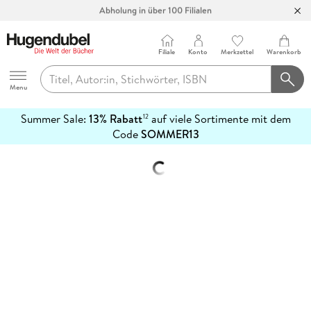
Abholung in über 100 Filialen
Filiale
Konto
Merkzettel
Warenkorb
Hugendubel
Menu
Summer Sale:
13% Rabatt
auf viele Sortimente mit dem
12
mehr
Code
SOMMER13
erfahren