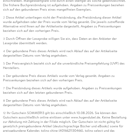
einschränken. Mängelexemplare sind durch einen Stempel als solche gekennzeichnet.
Die frühere Buchpreisbindung ist aufgehoben. Angaben zu Preissenkungen beziehen
sich auf den gebundenen Preis eines mangelfreien Exemplars.
Diese Artikel unterliegen nicht der Preisbindung, die Preisbindung dieser Artikel
2
wurde aufgehoben oder der Preis wurde vom Verlag gesenkt. Die jeweils zutreffende
Alternative wird Ihnen auf der Artikelseite dargestellt. Angaben zu Preissenkungen
beziehen sich auf den vorherigen Preis.
Durch Öffnen der Leseprobe willigen Sie ein, dass Daten an den Anbieter der
3
Leseprobe übermittelt werden.
Der gebundene Preis dieses Artikels wird nach Ablauf des auf der Artikelseite
4
dargestellten Datums vom Verlag angehoben.
Der Preisvergleich bezieht sich auf die unverbindliche Preisempfehlung (UVP) des
5
Herstellers.
Der gebundene Preis dieses Artikels wurde vom Verlag gesenkt. Angaben zu
6
Preissenkungen beziehen sich auf den vorherigen Preis.
Die Preisbindung dieses Artikels wurde aufgehoben. Angaben zu Preissenkungen
7
beziehen sich auf den letzten gebundenen Preis.
Der gebundene Preis dieses Artikels wird nach Ablauf des auf der Artikelseite
8
dargestellten Datums vom Verlag angehoben.
Ihr Gutschein SOMMER13 gilt bis einschließlich 10.08.2026. Sie können den
12
Gutschein ausschließlich online einlösen unter www.hugendubel.de. Keine Bestellung
zur Abholung mit Zahlung in der Filiale möglich. Der Gutschein ist nicht gültig für
gesetzlich preisgebundene Artikel (deutschsprachige Bücher und eBooks) sowie für
preisgebundene Kalender, tolino shine (4016621130466), tolino select und das