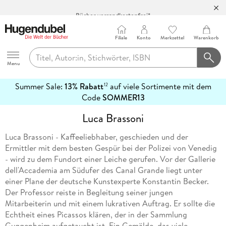
Bücher versandkostenfrei*
100 Tage Rückgaberecht***
Abholung in über 100 Filialen
Filiale
Konto
Merkzettel
Warenkorb
Hugendubel
Menu
Summer Sale:
13% Rabatt
auf viele Sortimente mit dem
12
mehr
Code
SOMMER13
erfahren
Luca Brassoni
Luca Brassoni - Kaffeeliebhaber, geschieden und der
Ermittler mit dem besten Gespür bei der Polizei von Venedig
- wird zu dem Fundort einer Leiche gerufen. Vor der Gallerie
dell'Accademia am Südufer des Canal Grande liegt unter
einer Plane der deutsche Kunstexperte Konstantin Becker.
Der Professor reiste in Begleitung seiner jungen
Mitarbeiterin und mit einem lukrativen Auftrag. Er sollte die
Echtheit eines Picassos klären, der in der Sammlung
Guggenheim aufgetaucht ist. Ein Gemälde, das viele