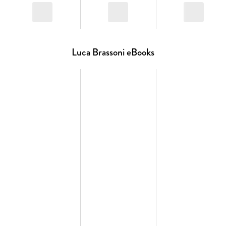
der Karnevalssaison, legt die Dunkelheit einen frostigen
Mantel über die Dächer der Lagunenstadt und alles kann
passieren. . .
Luca Brassoni eBooks