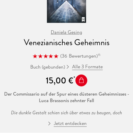
Daniela Gesing
Venezianisches Geheimnis
(
36
Bewertungen
)
15
Alle 3 Formate
Buch (gebunden)
15,00 €
Der Commissario auf der Spur eines düsteren Geheimnisses -
Luca Brassonis zehnter Fall
Die dunkle Gestalt schien sich über etwas zu beugen, doch
plötzlich erhob sie sich und starrte in ihre Richtung. Die Signora
Jetzt entdecken
wollte sich umdrehen und weglaufen, aber ihre Beine gehorchten
ihr nicht. Der Druck auf ihrer Brust erhöhte sich und sie bekam