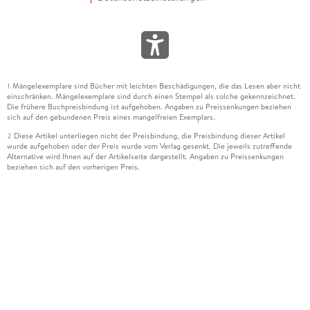
Mängelexemplare sind Bücher mit leichten Beschädigungen, die das Lesen aber nicht
1
einschränken. Mängelexemplare sind durch einen Stempel als solche gekennzeichnet.
Die frühere Buchpreisbindung ist aufgehoben. Angaben zu Preissenkungen beziehen
sich auf den gebundenen Preis eines mangelfreien Exemplars.
Diese Artikel unterliegen nicht der Preisbindung, die Preisbindung dieser Artikel
2
wurde aufgehoben oder der Preis wurde vom Verlag gesenkt. Die jeweils zutreffende
Alternative wird Ihnen auf der Artikelseite dargestellt. Angaben zu Preissenkungen
beziehen sich auf den vorherigen Preis.
Durch Öffnen der Leseprobe willigen Sie ein, dass Daten an den Anbieter der
3
Leseprobe übermittelt werden.
Der gebundene Preis dieses Artikels wird nach Ablauf des auf der Artikelseite
4
dargestellten Datums vom Verlag angehoben.
Der Preisvergleich bezieht sich auf die unverbindliche Preisempfehlung (UVP) des
5
Herstellers.
Der gebundene Preis dieses Artikels wurde vom Verlag gesenkt. Angaben zu
6
Preissenkungen beziehen sich auf den vorherigen Preis.
Die Preisbindung dieses Artikels wurde aufgehoben. Angaben zu Preissenkungen
7