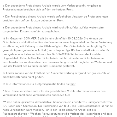
Der gebundene Preis dieses Artikels wurde vom Verlag gesenkt. Angaben zu
6
Preissenkungen beziehen sich auf den vorherigen Preis.
Die Preisbindung dieses Artikels wurde aufgehoben. Angaben zu Preissenkungen
7
beziehen sich auf den letzten gebundenen Preis.
Der gebundene Preis dieses Artikels wird nach Ablauf des auf der Artikelseite
8
dargestellten Datums vom Verlag angehoben.
Ihr Gutschein SOMMER13 gilt bis einschließlich 10.08.2026. Sie können den
12
Gutschein ausschließlich online einlösen unter www.hugendubel.de. Keine Bestellung
zur Abholung mit Zahlung in der Filiale möglich. Der Gutschein ist nicht gültig für
gesetzlich preisgebundene Artikel (deutschsprachige Bücher und eBooks) sowie für
preisgebundene Kalender, tolino shine (4016621130466), tolino select und das
Hugendubel Hörbuch Abo. Der Gutschein ist nicht mit anderen Gutscheinen und
Geschenkkarten kombinierbar. Eine Barauszahlung ist nicht möglich. Ein Weiterverkauf
und der Handel des Gutscheincodes sind nicht gestattet.
Leider können wir die Echtheit der Kundenbewertung aufgrund der großen Zahl an
15
Einzelbewertungen nicht prüfen.
Alle Informationen zur Tiefpreisgarantie finden Sie
hier
16
Alle Preise verstehen sich inkl. der gesetzlichen MwSt. Informationen über den
*
Versand und anfallende Versandkosten finden Sie
hier
Alle online gekauften Versandartikel beinhalten ein erweitertes Rückgaberecht von
***
100 Tagen nach Kaufdatum. Die Rücknahme von Bild-, Ton- und Datenträgern ist nur bei
noch versiegelter Ware möglich. Für in der Filiale gekaufte Artikel gilt ein
Rückgaberecht von 4 Wochen. Voraussetzung ist die Vorlage des Kassenbons und dass