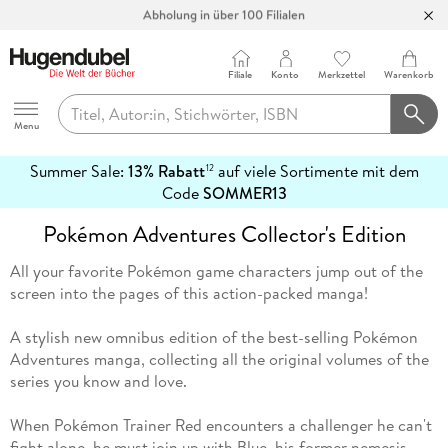
Abholung in über 100 Filialen
Filiale
Konto
Merkzettel
Warenkorb
Hugendubel
Menu
Summer Sale:
13% Rabatt
auf viele Sortimente mit dem
12
mehr
Code
SOMMER13
erfahren
Pokémon Adventures Collector's Edition
All your favorite Pokémon game characters jump out of the
screen into the pages of this action-packed manga!
A stylish new omnibus edition of the best-selling Pokémon
Adventures manga, collecting all the original volumes of the
series you know and love.
When Pokémon Trainer Red encounters a challenger he can't
fight alone, he must join up with Blue, his former nemesis,