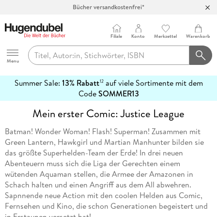
Bücher versandkostenfrei*
100 Tage Rückgaberecht***
Abholung in über 100 Filialen
Filiale
Konto
Merkzettel
Warenkorb
Hugendubel
Menu
Summer Sale:
13% Rabatt
auf viele Sortimente mit dem
12
mehr
Code
SOMMER13
erfahren
Mein erster Comic: Justice League
Batman! Wonder Woman! Flash! Superman! Zusammen mit
Green Lantern, Hawkgirl und Martian Manhunter bilden sie
das größte Superhelden-Team der Erde! In drei neuen
Abenteuern muss sich die Liga der Gerechten einem
wütenden Aquaman stellen, die Armee der Amazonen in
Schach halten und einen Angriff aus dem All abwehren.
Sapnnende neue Action mit den coolen Helden aus Comic,
Fernsehen und Kino, die schon Generationen begeistert und
in Erstaunen versetzt hat!