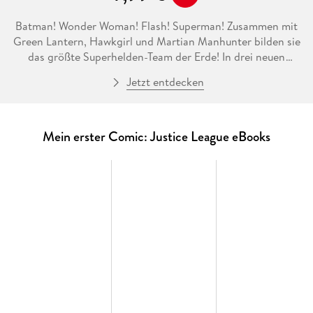
Batman! Wonder Woman! Flash! Superman! Zusammen mit
Green Lantern, Hawkgirl und Martian Manhunter bilden sie
das größte Superhelden-Team der Erde! In drei neuen
Abenteuern muss sich die Liga der Gerechten einem
Jetzt entdecken
wütenden Aquaman stellen, die Armee der Amazonen in
Schach halten und einen Angriff aus dem All abwehren.
Sapnnende neue Action mit den coolen Helden aus Comic,
Fernsehen und Kino, die schon Generationen begeistert und
Mein erster Comic: Justice League eBooks
in Erstaunen versetzt hat!