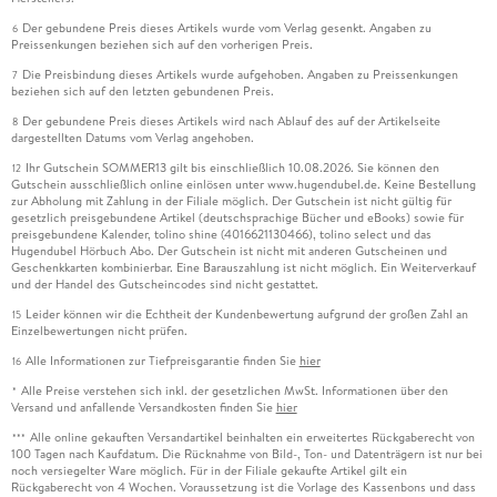
Der gebundene Preis dieses Artikels wurde vom Verlag gesenkt. Angaben zu
6
Preissenkungen beziehen sich auf den vorherigen Preis.
Die Preisbindung dieses Artikels wurde aufgehoben. Angaben zu Preissenkungen
7
beziehen sich auf den letzten gebundenen Preis.
Der gebundene Preis dieses Artikels wird nach Ablauf des auf der Artikelseite
8
dargestellten Datums vom Verlag angehoben.
Ihr Gutschein SOMMER13 gilt bis einschließlich 10.08.2026. Sie können den
12
Gutschein ausschließlich online einlösen unter www.hugendubel.de. Keine Bestellung
zur Abholung mit Zahlung in der Filiale möglich. Der Gutschein ist nicht gültig für
gesetzlich preisgebundene Artikel (deutschsprachige Bücher und eBooks) sowie für
preisgebundene Kalender, tolino shine (4016621130466), tolino select und das
Hugendubel Hörbuch Abo. Der Gutschein ist nicht mit anderen Gutscheinen und
Geschenkkarten kombinierbar. Eine Barauszahlung ist nicht möglich. Ein Weiterverkauf
und der Handel des Gutscheincodes sind nicht gestattet.
Leider können wir die Echtheit der Kundenbewertung aufgrund der großen Zahl an
15
Einzelbewertungen nicht prüfen.
Alle Informationen zur Tiefpreisgarantie finden Sie
hier
16
Alle Preise verstehen sich inkl. der gesetzlichen MwSt. Informationen über den
*
Versand und anfallende Versandkosten finden Sie
hier
Alle online gekauften Versandartikel beinhalten ein erweitertes Rückgaberecht von
***
100 Tagen nach Kaufdatum. Die Rücknahme von Bild-, Ton- und Datenträgern ist nur bei
noch versiegelter Ware möglich. Für in der Filiale gekaufte Artikel gilt ein
Rückgaberecht von 4 Wochen. Voraussetzung ist die Vorlage des Kassenbons und dass