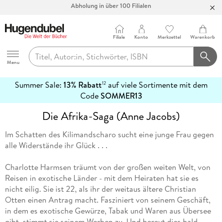
Filiale
Konto
Merkzettel
Warenkorb
Hugendubel
Menu
Summer Sale:
13% Rabatt
auf viele Sortimente mit dem
12
mehr
Code
SOMMER13
erfahren
Die Afrika-Saga (Anne Jacobs)
Im Schatten des Kilimandscharo sucht eine junge Frau gegen
alle Widerstände ihr Glück . . .
Charlotte Harmsen träumt von der großen weiten Welt, von
Reisen in exotische Länder - mit dem Heiraten hat sie es
nicht eilig. Sie ist 22, als ihr der weitaus ältere Christian
Otten einen Antrag macht. Fasziniert von seinem Geschäft,
in dem es exotische Gewürze, Tabak und Waren aus Übersee
gibt, stimmt sie seinem Werben zu. Und bereut dies bald