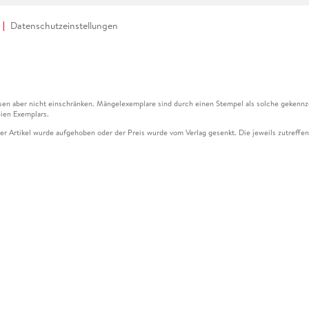
Datenschutzeinstellungen
en aber nicht einschränken. Mängelexemplare sind durch einen Stempel als solche gekennz
ien Exemplars.
ser Artikel wurde aufgehoben oder der Preis wurde vom Verlag gesenkt. Die jeweils zutreffend
ter der Leseprobe übermittelt werden.
kelseite dargestellten Datums vom Verlag angehoben.
g (UVP) des Herstellers.
n zu Preissenkungen beziehen sich auf den vorherigen Preis.
senkungen beziehen sich auf den letzten gebundenen Preis.
kelseite dargestellten Datums vom Verlag angehoben.
n den Gutschein ausschließlich online einlösen unter www.hugendubel.de. Keine Bestellung z
und eBooks) sowie für preisgebundene Kalender, tolino shine (4016621130466), tolino selec
cht möglich. Ein Weiterverkauf und der Handel des Gutscheincodes sind nicht gestattet.