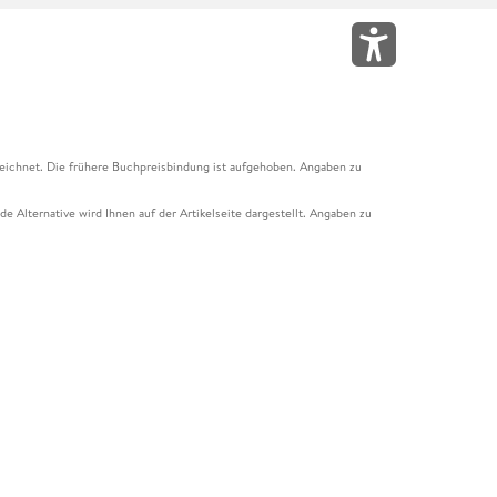
eichnet. Die frühere Buchpreisbindung ist aufgehoben. Angaben zu
e Alternative wird Ihnen auf der Artikelseite dargestellt. Angaben zu
ur Abholung mit Zahlung in der Filiale möglich. Der Gutschein ist nicht
t und das Hugendubel Hörbuch Abo. Der Gutschein ist nicht mit anderen