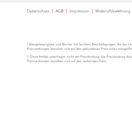
Datenschutz
AGB
Impressum
Widerrufsbelehrung
Mängelexemplare sind Bücher mit leichten Beschädigungen, die das Les
1
Preissenkungen beziehen sich auf den gebundenen Preis eines mangelfre
Diese Artikel unterliegen nicht der Preisbindung, die Preisbindung die
2
Preissenkungen beziehen sich auf den vorherigen Preis.
Durch Öffnen der Leseprobe willigen Sie ein, dass Daten an den Anbie
3
Der gebundene Preis dieses Artikels wird nach Ablauf des auf der Arti
4
Der Preisvergleich bezieht sich auf die unverbindliche Preisempfehlun
5
Der gebundene Preis dieses Artikels wurde vom Verlag gesenkt. Angabe
6
Die Preisbindung dieses Artikels wurde aufgehoben. Angaben zu Preis
7
Der gebundene Preis dieses Artikels wird nach Ablauf des auf der Arti
8
Ihr Gutschein SOMMER13 gilt bis einschließlich 10.08.2026. Sie könne
12
gültig für gesetzlich preisgebundene Artikel (deutschsprachige Bücher 
Gutscheinen und Geschenkkarten kombinierbar. Eine Barauszahlung ist ni