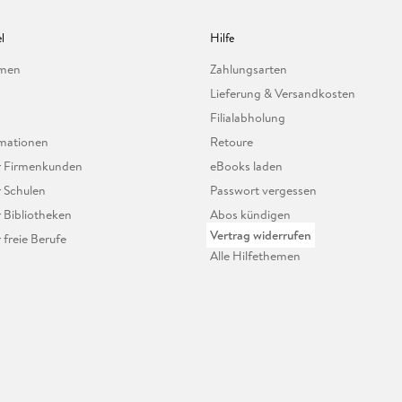
l
Hilfe
hmen
Zahlungsarten
Lieferung & Versandkosten
Filialabholung
mationen
Retoure
ür Firmenkunden
eBooks laden
r Schulen
Passwort vergessen
r Bibliotheken
Abos kündigen
Vertrag widerrufen
r freie Berufe
Alle Hilfethemen