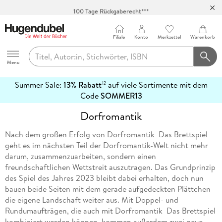
100 Tage Rückgaberecht***
Abholung in über 100 Filialen
Filiale
Konto
Merkzettel
Warenkorb
Hugendubel
Menu
Summer Sale:
13% Rabatt
auf viele Sortimente mit dem
12
mehr
Code
SOMMER13
erfahren
Dorfromantik
Nach dem großen Erfolg von Dorfromantik  Das Brettspiel
geht es im nächsten Teil der Dorfromantik-Welt nicht mehr
darum, zusammenzuarbeiten, sondern einen
freundschaftlichen Wettstreit auszutragen. Das Grundprinzip
des Spiel des Jahres 2023 bleibt dabei erhalten, doch nun
bauen beide Seiten mit dem gerade aufgedeckten Plättchen
die eigene Landschaft weiter aus. Mit Doppel- und
Rundumaufträgen, die auch mit Dorfromantik  Das Brettspiel
kombiniert werden können, kommen außerdem zwei neue