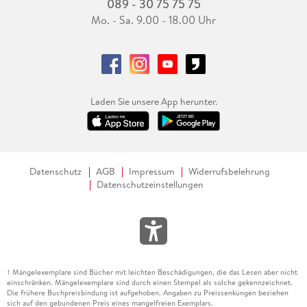
089 - 30 75 75 75
Mo. - Sa. 9.00 - 18.00 Uhr
Laden Sie unsere App herunter.
Datenschutz
AGB
Impressum
Widerrufsbelehrung
Datenschutzeinstellungen
Mängelexemplare sind Bücher mit leichten Beschädigungen, die das Lesen aber nicht
1
einschränken. Mängelexemplare sind durch einen Stempel als solche gekennzeichnet.
Die frühere Buchpreisbindung ist aufgehoben. Angaben zu Preissenkungen beziehen
sich auf den gebundenen Preis eines mangelfreien Exemplars.