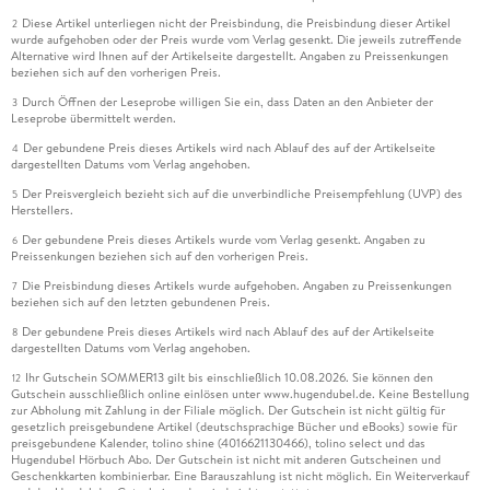
Diese Artikel unterliegen nicht der Preisbindung, die Preisbindung dieser Artikel
2
wurde aufgehoben oder der Preis wurde vom Verlag gesenkt. Die jeweils zutreffende
Alternative wird Ihnen auf der Artikelseite dargestellt. Angaben zu Preissenkungen
beziehen sich auf den vorherigen Preis.
Durch Öffnen der Leseprobe willigen Sie ein, dass Daten an den Anbieter der
3
Leseprobe übermittelt werden.
Der gebundene Preis dieses Artikels wird nach Ablauf des auf der Artikelseite
4
dargestellten Datums vom Verlag angehoben.
Der Preisvergleich bezieht sich auf die unverbindliche Preisempfehlung (UVP) des
5
Herstellers.
Der gebundene Preis dieses Artikels wurde vom Verlag gesenkt. Angaben zu
6
Preissenkungen beziehen sich auf den vorherigen Preis.
Die Preisbindung dieses Artikels wurde aufgehoben. Angaben zu Preissenkungen
7
beziehen sich auf den letzten gebundenen Preis.
Der gebundene Preis dieses Artikels wird nach Ablauf des auf der Artikelseite
8
dargestellten Datums vom Verlag angehoben.
Ihr Gutschein SOMMER13 gilt bis einschließlich 10.08.2026. Sie können den
12
Gutschein ausschließlich online einlösen unter www.hugendubel.de. Keine Bestellung
zur Abholung mit Zahlung in der Filiale möglich. Der Gutschein ist nicht gültig für
gesetzlich preisgebundene Artikel (deutschsprachige Bücher und eBooks) sowie für
preisgebundene Kalender, tolino shine (4016621130466), tolino select und das
Hugendubel Hörbuch Abo. Der Gutschein ist nicht mit anderen Gutscheinen und
Geschenkkarten kombinierbar. Eine Barauszahlung ist nicht möglich. Ein Weiterverkauf