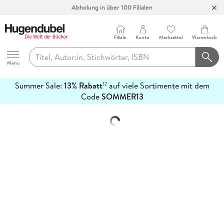
Abholung in über 100 Filialen
Filiale
Konto
Merkzettel
Warenkorb
Hugendubel
Menu
Summer Sale:
13% Rabatt
auf viele Sortimente mit dem
12
mehr
Code
SOMMER13
erfahren