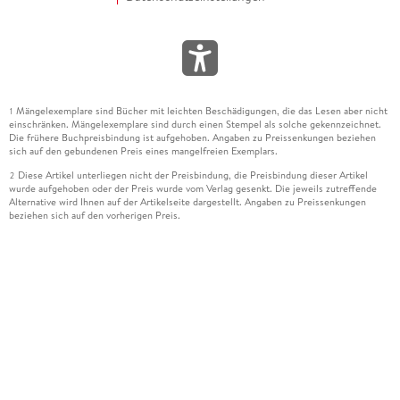
Mängelexemplare sind Bücher mit leichten Beschädigungen, die das Lesen aber nicht
1
einschränken. Mängelexemplare sind durch einen Stempel als solche gekennzeichnet.
Die frühere Buchpreisbindung ist aufgehoben. Angaben zu Preissenkungen beziehen
sich auf den gebundenen Preis eines mangelfreien Exemplars.
Diese Artikel unterliegen nicht der Preisbindung, die Preisbindung dieser Artikel
2
wurde aufgehoben oder der Preis wurde vom Verlag gesenkt. Die jeweils zutreffende
Alternative wird Ihnen auf der Artikelseite dargestellt. Angaben zu Preissenkungen
beziehen sich auf den vorherigen Preis.
Durch Öffnen der Leseprobe willigen Sie ein, dass Daten an den Anbieter der
3
Leseprobe übermittelt werden.
Der gebundene Preis dieses Artikels wird nach Ablauf des auf der Artikelseite
4
dargestellten Datums vom Verlag angehoben.
Der Preisvergleich bezieht sich auf die unverbindliche Preisempfehlung (UVP) des
5
Herstellers.
Der gebundene Preis dieses Artikels wurde vom Verlag gesenkt. Angaben zu
6
Preissenkungen beziehen sich auf den vorherigen Preis.
Die Preisbindung dieses Artikels wurde aufgehoben. Angaben zu Preissenkungen
7