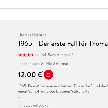
Fremdsprachige Bücher
n Lernhilfen
 Jugendbücher
eiber
Hörbuch Downloads im Bundle
cher
 Vergleich
 Puzzlezubehör
Lernen
New Adult
STABILO
Taschenbücher
hilfen
hriller
 Backen
er
lender
Ratgeber
op
hriller
Romance
Sachbücher
precher:innen
Thomas Christos
Science Fiction
1965 - Der erste Fall für Thom
Fremdsprachige Bücher
(
64
Bewertungen
)
15
Alle 2 Formate
Taschenbuch
12,00 €
1965: Eine Mordserie erschüttert Düsseldorf, und die 
einen Sumpf aus alten braunen Seilschaften.
In der alten Ruine Kaiserswerth wird ein junges Mäd
Jetzt entdecken
Thomas Engel wittert seinen ersten großen Fall und st