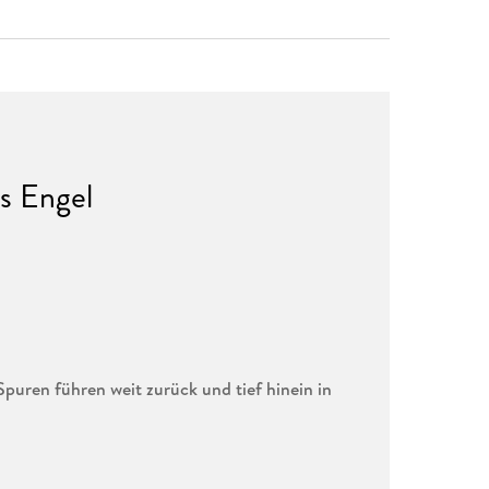
as Engel
Spuren führen weit zurück und tief hinein in
chen tot aufgefunden. Der junge Kriminalbeamte
ürzt sich in die Ermittlungen. Schon bald