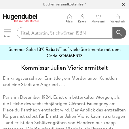
Bücher versandkostenfrei*
100 Tage Rückgaberecht***
Abholung in über 100 Filialen
Filiale
Konto
Merkzettel
Warenkorb
Hugendubel
Menu
Summer Sale:
13% Rabatt
auf viele Sortimente mit dem
12
mehr
Code
SOMMER13
erfahren
Kommissar Julien Vioric ermittelt
Ein kriegsversehrter Ermittler, ein Mörder unter Künstlern
und eine Stadt am Abgrund . . .
Paris im Dezember 1924: Es ist ein bitterkalter Morgen, als
die Leiche des sechzehnjährigen Clément Faucogney am
Place du Panthéon entdeckt wird. Der Anblick des entstellten
Körpers ist selbst für Ermittler Julien Vioric kaum zu ertragen
- und er ist den Schützengräben von Flandern nur knapp
entronnen. Die Beweise führen Vioric in die Passage de