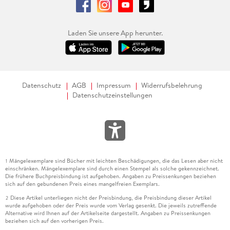
Laden Sie unsere App herunter.
Datenschutz
AGB
Impressum
Widerrufsbelehrung
Datenschutzeinstellungen
Mängelexemplare sind Bücher mit leichten Beschädigungen, die das Lesen aber nicht
1
einschränken. Mängelexemplare sind durch einen Stempel als solche gekennzeichnet.
Die frühere Buchpreisbindung ist aufgehoben. Angaben zu Preissenkungen beziehen
sich auf den gebundenen Preis eines mangelfreien Exemplars.
Diese Artikel unterliegen nicht der Preisbindung, die Preisbindung dieser Artikel
2
wurde aufgehoben oder der Preis wurde vom Verlag gesenkt. Die jeweils zutreffende
Alternative wird Ihnen auf der Artikelseite dargestellt. Angaben zu Preissenkungen
beziehen sich auf den vorherigen Preis.