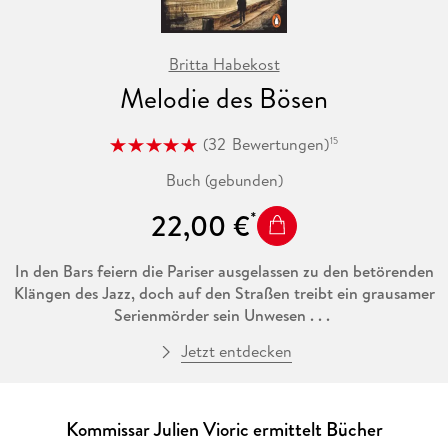
Britta Habekost
Melodie des Bösen
(
32
Bewertungen
)
15
Buch (gebunden)
22,00 €
In den Bars feiern die Pariser ausgelassen zu den betörenden
Klängen des Jazz, doch auf den Straßen treibt ein grausamer
Serienmörder sein Unwesen . . .
Jetzt entdecken
Paris 1925: Während die Klänge von Jazzmusik durch die
schmalen Gassen von Montmartre wehen, wird auf dem
Friedhof Père Lachaise eine grausame Entdeckung gemacht.
Ein menschliches Herz wurde vor Frédéric Chopins Grab
Kommissar Julien Vioric ermittelt Bücher
niedergelegt. Ermittler Julien Vioric erinnert der groteske