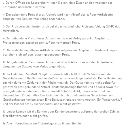
Durch Öffnen der Leseprobe willigen Sie ein, dass Daten an den Anbieter der
3
Leseprobe übermittelt werden.
Der gebundene Preis dieses Artikels wird nach Ablauf des auf der Artikelseite
4
dargestellten Datums vom Verlag angehoben.
Der Preisvergleich bezieht sich auf die unverbindliche Preisempfehlung (UVP) des
5
Herstellers.
Der gebundene Preis dieses Artikels wurde vom Verlag gesenkt. Angaben zu
6
Preissenkungen beziehen sich auf den vorherigen Preis.
Die Preisbindung dieses Artikels wurde aufgehoben. Angaben zu Preissenkungen
7
beziehen sich auf den letzten gebundenen Preis.
Der gebundene Preis dieses Artikels wird nach Ablauf des auf der Artikelseite
8
dargestellten Datums vom Verlag angehoben.
Ihr Gutschein SOMMER13 gilt bis einschließlich 10.08.2026. Sie können den
12
Gutschein ausschließlich online einlösen unter www.hugendubel.de. Keine Bestellung
zur Abholung mit Zahlung in der Filiale möglich. Der Gutschein ist nicht gültig für
gesetzlich preisgebundene Artikel (deutschsprachige Bücher und eBooks) sowie für
preisgebundene Kalender, tolino shine (4016621130466), tolino select und das
Hugendubel Hörbuch Abo. Der Gutschein ist nicht mit anderen Gutscheinen und
Geschenkkarten kombinierbar. Eine Barauszahlung ist nicht möglich. Ein Weiterverkauf
und der Handel des Gutscheincodes sind nicht gestattet.
Leider können wir die Echtheit der Kundenbewertung aufgrund der großen Zahl an
15
Einzelbewertungen nicht prüfen.
Alle Informationen zur Tiefpreisgarantie finden Sie
hier
16