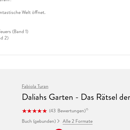
Fremdsprachige Bücher
n Lernhilfen
 Jugendbücher
eiber
Hörbuch Downloads im Bundle
cher
 Vergleich
 Puzzlezubehör
Lernen
New Adult
STABILO
Taschenbücher
ntastische Welt öffnet.
hilfen
hriller
 Backen
er
lender
Ratgeber
op
hriller
Romance
euers (Band 1)
Sachbücher
nd 2)
precher:innen
Science Fiction
Fremdsprachige Bücher
Fabiola Turan
Daliahs Garten - Das Rätsel de
(
43
Bewertungen
)
15
Alle 2 Formate
Buch (gebunden)