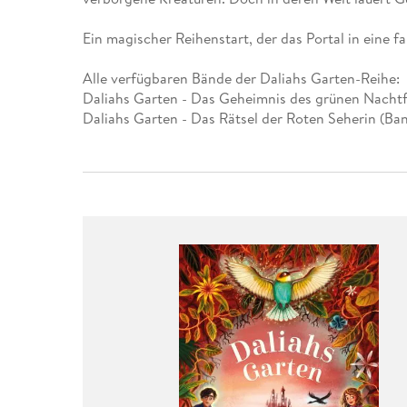
Leseempfehlung
eBook Abonnement
Postkarten
Westerman
Kinder- &
Kugelschr
Hörbuchsprecher
Günstige Spielwaren
Wochenkalender
Kinderbü
Romane
Geräte im
Puzzles &
Schule & 
Ein magischer Reihenstart, der das Portal in eine fa
Buchtrends auf Social Media
eBooks verschenken
Klett Lern
Krimis & T
Buchkalender
Kochen &
Sachbüch
Sprachka
büchermenschen
Duden Sh
Romane
Alle verfügbaren Bände der Daliahs Garten-Reihe:
Krimis & T
Daliahs Garten - Das Geheimnis des grünen Nachtf
Top Autor:innen
Hörspiele
Manga
Daliahs Garten - Das Rätsel der Roten Seherin (Ba
Top Serien
Hörbuchs
Gebrauchtbuch