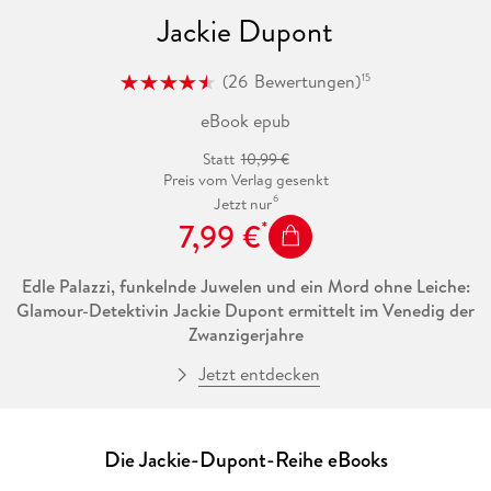
Jackie Dupont
(
26
Bewertungen
)
15
eBook epub
Statt
10,99 €
Preis vom Verlag gesenkt
6
Jetzt nur
7,99 €
Edle Palazzi, funkelnde Juwelen und ein Mord ohne Leiche:
Glamour-Detektivin Jackie Dupont ermittelt im Venedig der
Zwanzigerjahre
Jetzt entdecken
Venedig im Sommer 1921. Der attraktive Adlige Christopher
restauriert in einer berühmten Kirche ein Gemälde von
unschätzbarem Wert. Doch seine Arbeit wird jäh
unterbrochen, als Jackie Dupont auftaucht: Die
Die Jackie-Dupont-Reihe eBooks
Privatdetektivin mit Vorliebe für edlen Diamantschmuck und