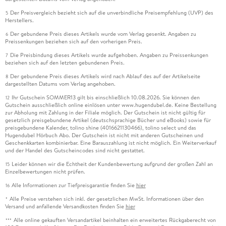
Der Preisvergleich bezieht sich auf die unverbindliche Preisempfehlung (UVP) des
5
Herstellers.
Der gebundene Preis dieses Artikels wurde vom Verlag gesenkt. Angaben zu
6
Preissenkungen beziehen sich auf den vorherigen Preis.
Die Preisbindung dieses Artikels wurde aufgehoben. Angaben zu Preissenkungen
7
beziehen sich auf den letzten gebundenen Preis.
Der gebundene Preis dieses Artikels wird nach Ablauf des auf der Artikelseite
8
dargestellten Datums vom Verlag angehoben.
Ihr Gutschein SOMMER13 gilt bis einschließlich 10.08.2026. Sie können den
12
Gutschein ausschließlich online einlösen unter www.hugendubel.de. Keine Bestellung
zur Abholung mit Zahlung in der Filiale möglich. Der Gutschein ist nicht gültig für
gesetzlich preisgebundene Artikel (deutschsprachige Bücher und eBooks) sowie für
preisgebundene Kalender, tolino shine (4016621130466), tolino select und das
Hugendubel Hörbuch Abo. Der Gutschein ist nicht mit anderen Gutscheinen und
Geschenkkarten kombinierbar. Eine Barauszahlung ist nicht möglich. Ein Weiterverkauf
und der Handel des Gutscheincodes sind nicht gestattet.
Leider können wir die Echtheit der Kundenbewertung aufgrund der großen Zahl an
15
Einzelbewertungen nicht prüfen.
Alle Informationen zur Tiefpreisgarantie finden Sie
hier
16
Alle Preise verstehen sich inkl. der gesetzlichen MwSt. Informationen über den
*
Versand und anfallende Versandkosten finden Sie
hier
Alle online gekauften Versandartikel beinhalten ein erweitertes Rückgaberecht von
***