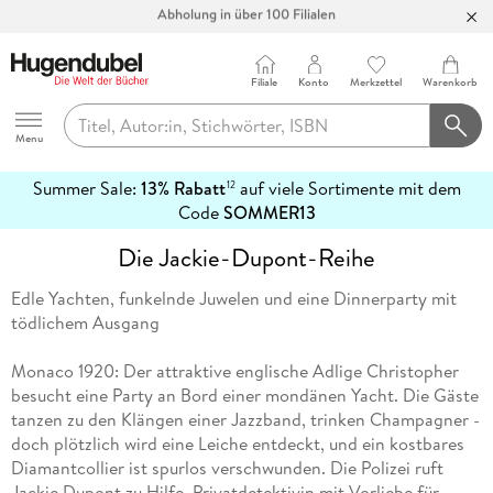
Abholung in über 100 Filialen
Filiale
Konto
Merkzettel
Warenkorb
Hugendubel
Menu
Summer Sale:
13% Rabatt
auf viele Sortimente mit dem
12
mehr
Code
SOMMER13
erfahren
Die Jackie-Dupont-Reihe
Edle Yachten, funkelnde Juwelen und eine Dinnerparty mit
tödlichem Ausgang
Monaco 1920: Der attraktive englische Adlige Christopher
besucht eine Party an Bord einer mondänen Yacht. Die Gäste
tanzen zu den Klängen einer Jazzband, trinken Champagner -
doch plötzlich wird eine Leiche entdeckt, und ein kostbares
Diamantcollier ist spurlos verschwunden. Die Polizei ruft
Jackie Dupont zu Hilfe, Privatdetektivin mit Vorliebe für