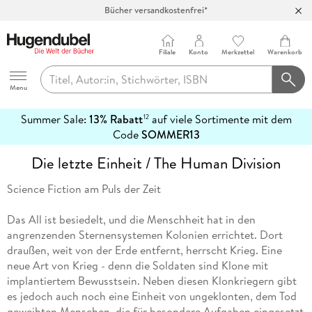
Bücher versandkostenfrei*
100 Tage Rückgaberecht***
Abholung in über 100 Filialen
Filiale
Konto
Merkzettel
Warenkorb
Hugendubel
Menu
Summer Sale:
13% Rabatt
auf viele Sortimente mit dem
12
mehr
Code
SOMMER13
erfahren
Die letzte Einheit / The Human Division
Science Fiction am Puls der Zeit
Das All ist besiedelt, und die Menschheit hat in den
angrenzenden Sternensystemen Kolonien errichtet. Dort
draußen, weit von der Erde entfernt, herrscht Krieg. Eine
neue Art von Krieg - denn die Soldaten sind Klone mit
implantiertem Bewusstsein. Neben diesen Klonkriegern gibt
es jedoch auch noch eine Einheit von ungeklonten, dem Tod
geweihten Menschen, die für besondere Aufgaben eingesetzt