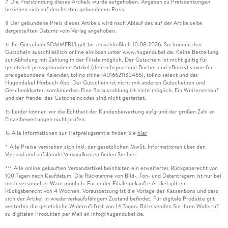
Die Preisbindung dieses Artikels wurde aufgehoben. Angaben zu Preissenkungen
7
beziehen sich auf den letzten gebundenen Preis.
Der gebundene Preis dieses Artikels wird nach Ablauf des auf der Artikelseite
8
dargestellten Datums vom Verlag angehoben.
Ihr Gutschein SOMMER13 gilt bis einschließlich 10.08.2026. Sie können den
12
Gutschein ausschließlich online einlösen unter www.hugendubel.de. Keine Bestellung
zur Abholung mit Zahlung in der Filiale möglich. Der Gutschein ist nicht gültig für
gesetzlich preisgebundene Artikel (deutschsprachige Bücher und eBooks) sowie für
preisgebundene Kalender, tolino shine (4016621130466), tolino select und das
Hugendubel Hörbuch Abo. Der Gutschein ist nicht mit anderen Gutscheinen und
Geschenkkarten kombinierbar. Eine Barauszahlung ist nicht möglich. Ein Weiterverkauf
und der Handel des Gutscheincodes sind nicht gestattet.
Leider können wir die Echtheit der Kundenbewertung aufgrund der großen Zahl an
15
Einzelbewertungen nicht prüfen.
Alle Informationen zur Tiefpreisgarantie finden Sie
hier
16
Alle Preise verstehen sich inkl. der gesetzlichen MwSt. Informationen über den
*
Versand und anfallende Versandkosten finden Sie
hier
Alle online gekauften Versandartikel beinhalten ein erweitertes Rückgaberecht von
***
100 Tagen nach Kaufdatum. Die Rücknahme von Bild-, Ton- und Datenträgern ist nur bei
noch versiegelter Ware möglich. Für in der Filiale gekaufte Artikel gilt ein
Rückgaberecht von 4 Wochen. Voraussetzung ist die Vorlage des Kassenbons und dass
sich der Artikel in wiederverkaufsfähigem Zustand befindet. Für digitale Produkte gilt
weiterhin die gesetzliche Widerrufsfrist von 14 Tagen. Bitte senden Sie Ihren Widerruf
zu digitalen Produkten per Mail an info@hugendubel.de.