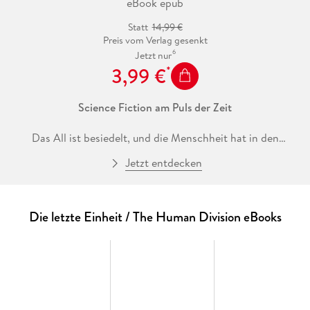
eBook epub
Statt
14,99 €
Preis vom Verlag gesenkt
6
Jetzt nur
3,99 €
Science Fiction am Puls der Zeit
Das All ist besiedelt, und die Menschheit hat in den
angrenzenden Sternensystemen Kolonien errichtet. Dort
Jetzt entdecken
draußen, weit von der Erde entfernt, herrscht Krieg. Eine
neue Art von Krieg - denn die Soldaten sind Klone mit
implantiertem Bewusstsein. Neben diesen Klonkriegern gibt
es jedoch auch noch eine Einheit von ungeklonten, dem Tod
Die letzte Einheit / The Human Division eBooks
geweihten Menschen, die für besondere Aufgaben
eingesetzt werden. Dies ist ihre Geschichte . . .