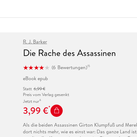
Fremdsprachige Bücher
n Lernhilfen
 Jugendbücher
eiber
Hörbuch Downloads im Bundle
cher
 Vergleich
 Puzzlezubehör
Lernen
New Adult
STABILO
Taschenbücher
hilfen
hriller
 Backen
er
lender
Ratgeber
op
hriller
Romance
Sachbücher
R. J. Barker
precher:innen
Science Fiction
Die Rache des Assassinen
Fremdsprachige Bücher
(
6
Bewertungen
)
15
eBook epub
Statt
6,99 €
Preis vom Verlag gesenkt
6
Jetzt nur
3,99 €
Als die beiden Assassinen Girton Klumpfuß und Mere
dort nichts mehr, wie es einst war: Das ganze Land i