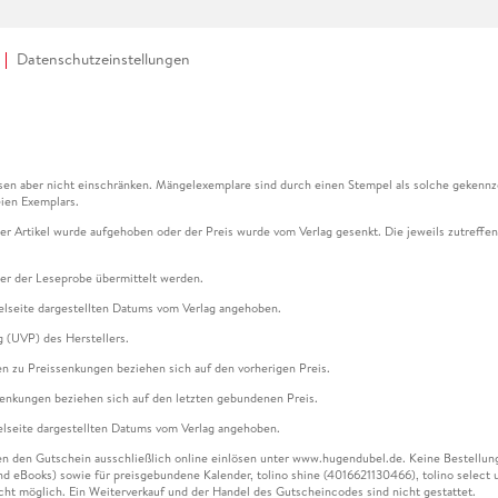
Datenschutzeinstellungen
en aber nicht einschränken. Mängelexemplare sind durch einen Stempel als solche gekennz
ien Exemplars.
ser Artikel wurde aufgehoben oder der Preis wurde vom Verlag gesenkt. Die jeweils zutreffend
ter der Leseprobe übermittelt werden.
kelseite dargestellten Datums vom Verlag angehoben.
g (UVP) des Herstellers.
n zu Preissenkungen beziehen sich auf den vorherigen Preis.
senkungen beziehen sich auf den letzten gebundenen Preis.
kelseite dargestellten Datums vom Verlag angehoben.
n den Gutschein ausschließlich online einlösen unter www.hugendubel.de. Keine Bestellung z
und eBooks) sowie für preisgebundene Kalender, tolino shine (4016621130466), tolino selec
cht möglich. Ein Weiterverkauf und der Handel des Gutscheincodes sind nicht gestattet.