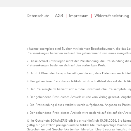
Datenschutz
AGB
Impressum
Widerrufsbelehrung
Mängelexemplare sind Bücher mit leichten Beschädigungen, die das Les
1
Preissenkungen beziehen sich auf den gebundenen Preis eines mangelfre
Diese Artikel unterliegen nicht der Preisbindung, die Preisbindung die
2
Preissenkungen beziehen sich auf den vorherigen Preis.
Durch Öffnen der Leseprobe willigen Sie ein, dass Daten an den Anbie
3
Der gebundene Preis dieses Artikels wird nach Ablauf des auf der Arti
4
Der Preisvergleich bezieht sich auf die unverbindliche Preisempfehlun
5
Der gebundene Preis dieses Artikels wurde vom Verlag gesenkt. Angabe
6
Die Preisbindung dieses Artikels wurde aufgehoben. Angaben zu Preis
7
Der gebundene Preis dieses Artikels wird nach Ablauf des auf der Arti
8
Ihr Gutschein SOMMER13 gilt bis einschließlich 10.08.2026. Sie könne
12
gültig für gesetzlich preisgebundene Artikel (deutschsprachige Bücher 
Gutscheinen und Geschenkkarten kombinierbar. Eine Barauszahlung ist ni