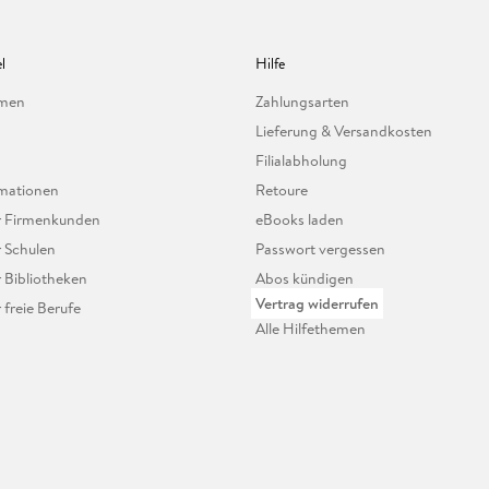
l
Hilfe
hmen
Zahlungsarten
Lieferung & Versandkosten
Filialabholung
mationen
Retoure
ür Firmenkunden
eBooks laden
r Schulen
Passwort vergessen
r Bibliotheken
Abos kündigen
Vertrag widerrufen
r freie Berufe
Alle Hilfethemen