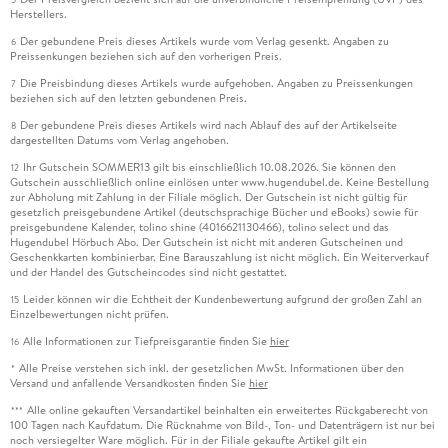
Herstellers.
Der gebundene Preis dieses Artikels wurde vom Verlag gesenkt. Angaben zu
6
Preissenkungen beziehen sich auf den vorherigen Preis.
Die Preisbindung dieses Artikels wurde aufgehoben. Angaben zu Preissenkungen
7
beziehen sich auf den letzten gebundenen Preis.
Der gebundene Preis dieses Artikels wird nach Ablauf des auf der Artikelseite
8
dargestellten Datums vom Verlag angehoben.
Ihr Gutschein SOMMER13 gilt bis einschließlich 10.08.2026. Sie können den
12
Gutschein ausschließlich online einlösen unter www.hugendubel.de. Keine Bestellung
zur Abholung mit Zahlung in der Filiale möglich. Der Gutschein ist nicht gültig für
gesetzlich preisgebundene Artikel (deutschsprachige Bücher und eBooks) sowie für
preisgebundene Kalender, tolino shine (4016621130466), tolino select und das
Hugendubel Hörbuch Abo. Der Gutschein ist nicht mit anderen Gutscheinen und
Geschenkkarten kombinierbar. Eine Barauszahlung ist nicht möglich. Ein Weiterverkauf
und der Handel des Gutscheincodes sind nicht gestattet.
Leider können wir die Echtheit der Kundenbewertung aufgrund der großen Zahl an
15
Einzelbewertungen nicht prüfen.
Alle Informationen zur Tiefpreisgarantie finden Sie
hier
16
Alle Preise verstehen sich inkl. der gesetzlichen MwSt. Informationen über den
*
Versand und anfallende Versandkosten finden Sie
hier
Alle online gekauften Versandartikel beinhalten ein erweitertes Rückgaberecht von
***
100 Tagen nach Kaufdatum. Die Rücknahme von Bild-, Ton- und Datenträgern ist nur bei
noch versiegelter Ware möglich. Für in der Filiale gekaufte Artikel gilt ein