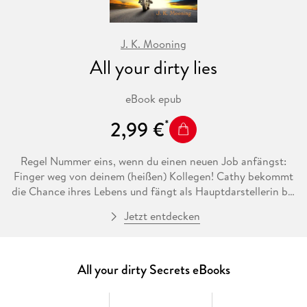
J. K. Mooning
All your dirty lies
eBook epub
2,99 €
Regel Nummer eins, wenn du einen neuen Job anfängst:
Finger weg von deinem (heißen) Kollegen! Cathy bekommt
die Chance ihres Lebens und fängt als Hauptdarstellerin bei
der Serie "Deadly Races" an. Sie glaubt, ihren Traum von der
Jetzt entdecken
großen Schauspielkarriere endlich ausleben zu können. Die
goldene Regel, keine sexuellen Beziehungen innerhalb des
Filmsets einzugehen, ist für sie kein Problem, denkt sie. Ein
kleiner One-Night-Stand am Tag vor Drehbeginn mit einem
All your dirty Secrets eBooks
mysteriösen Fremden kann allerdings nicht schaden, glaubt
sie. Als jedoch genau dieser Typ am nächsten Morgen am