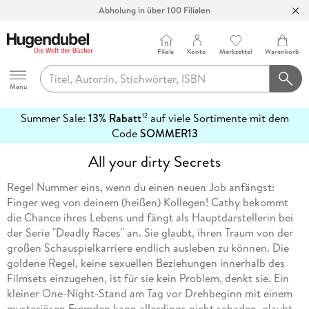
Abholung in über 100 Filialen
Filiale
Konto
Merkzettel
Warenkorb
Hugendubel
Menu
Summer Sale:
13% Rabatt
auf viele Sortimente mit dem
12
mehr
Code
SOMMER13
erfahren
All your dirty Secrets
Regel Nummer eins, wenn du einen neuen Job anfängst:
Finger weg von deinem (heißen) Kollegen! Cathy bekommt
die Chance ihres Lebens und fängt als Hauptdarstellerin bei
der Serie "Deadly Races" an. Sie glaubt, ihren Traum von der
großen Schauspielkarriere endlich ausleben zu können. Die
goldene Regel, keine sexuellen Beziehungen innerhalb des
Filmsets einzugehen, ist für sie kein Problem, denkt sie. Ein
kleiner One-Night-Stand am Tag vor Drehbeginn mit einem
mysteriösen Fremden kann allerdings nicht schaden, glaubt