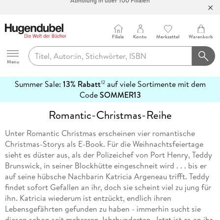
Bücher versandkostenfrei*
100 Tage Rückgaberecht***
Filiale
Konto
Merkzettel
Warenkorb
Abholung in über 100 Filialen
Hugendubel
Menu
Summer Sale:
13% Rabatt
auf viele Sortimente mit dem
12
mehr
Code
SOMMER13
erfahren
Romantic-Christmas-Reihe
Unter Romantic Christmas erscheinen vier romantische
Christmas-Storys als E-Book. Für die Weihnachtsfeiertage
sieht es düster aus, als der Polizeichef von Port Henry, Teddy
Brunswick, in seiner Blockhütte eingeschneit wird . . . bis er
auf seine hübsche Nachbarin Katricia Argeneau trifft. Teddy
findet sofort Gefallen an ihr, doch sie scheint viel zu jung für
ihn. Katricia wiederum ist entzückt, endlich ihren
Lebensgefährten gefunden zu haben - immerhin sucht sie
diesen schon seit mehreren Jahrhunderten. Jetzt ist es an ihr,