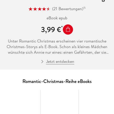
(
21
Bewertungen
)
15
eBook epub
3,99 €
Unter Romantic Christmas erscheinen vier romantische
Christmas-Storys als E-Book. Schon als kleines Mädchen
wünschte sich Annie nur eines: einen Gefährten, der sie
liebt, wie sie ist. Inzwischen ist sie erwachsen, und als sie
Jetzt entdecken
dem geheimnisvollen Zach begegnet, scheint ihr Traum zum
Greifen nah. Doch Zach ist ein DarkRiver-Leopard. Werden
die beiden es schaffen, alle Grenzen zu überwinden? Diese
Kurzgeschichte ist außerdem in der Anthologie "Magische
Romantic-Christmas-Reihe eBooks
Verführung" im erschienen. Ca. 100 Buchseiten