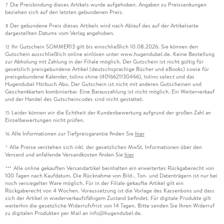
Die Preisbindung dieses Artikels wurde aufgehoben. Angaben zu Preissenkungen
7
beziehen sich auf den letzten gebundenen Preis.
Der gebundene Preis dieses Artikels wird nach Ablauf des auf der Artikelseite
8
dargestellten Datums vom Verlag angehoben.
Ihr Gutschein SOMMER13 gilt bis einschließlich 10.08.2026. Sie können den
12
Gutschein ausschließlich online einlösen unter www.hugendubel.de. Keine Bestellung
zur Abholung mit Zahlung in der Filiale möglich. Der Gutschein ist nicht gültig für
gesetzlich preisgebundene Artikel (deutschsprachige Bücher und eBooks) sowie für
preisgebundene Kalender, tolino shine (4016621130466), tolino select und das
Hugendubel Hörbuch Abo. Der Gutschein ist nicht mit anderen Gutscheinen und
Geschenkkarten kombinierbar. Eine Barauszahlung ist nicht möglich. Ein Weiterverkauf
und der Handel des Gutscheincodes sind nicht gestattet.
Leider können wir die Echtheit der Kundenbewertung aufgrund der großen Zahl an
15
Einzelbewertungen nicht prüfen.
Alle Informationen zur Tiefpreisgarantie finden Sie
hier
16
Alle Preise verstehen sich inkl. der gesetzlichen MwSt. Informationen über den
*
Versand und anfallende Versandkosten finden Sie
hier
Alle online gekauften Versandartikel beinhalten ein erweitertes Rückgaberecht von
***
100 Tagen nach Kaufdatum. Die Rücknahme von Bild-, Ton- und Datenträgern ist nur bei
noch versiegelter Ware möglich. Für in der Filiale gekaufte Artikel gilt ein
Rückgaberecht von 4 Wochen. Voraussetzung ist die Vorlage des Kassenbons und dass
sich der Artikel in wiederverkaufsfähigem Zustand befindet. Für digitale Produkte gilt
weiterhin die gesetzliche Widerrufsfrist von 14 Tagen. Bitte senden Sie Ihren Widerruf
zu digitalen Produkten per Mail an info@hugendubel.de.