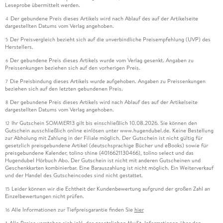
Leseprobe übermittelt werden.
Der gebundene Preis dieses Artikels wird nach Ablauf des auf der Artikelseite
4
dargestellten Datums vom Verlag angehoben.
Der Preisvergleich bezieht sich auf die unverbindliche Preisempfehlung (UVP) des
5
Herstellers.
Der gebundene Preis dieses Artikels wurde vom Verlag gesenkt. Angaben zu
6
Preissenkungen beziehen sich auf den vorherigen Preis.
Die Preisbindung dieses Artikels wurde aufgehoben. Angaben zu Preissenkungen
7
beziehen sich auf den letzten gebundenen Preis.
Der gebundene Preis dieses Artikels wird nach Ablauf des auf der Artikelseite
8
dargestellten Datums vom Verlag angehoben.
Ihr Gutschein SOMMER13 gilt bis einschließlich 10.08.2026. Sie können den
12
Gutschein ausschließlich online einlösen unter www.hugendubel.de. Keine Bestellung
zur Abholung mit Zahlung in der Filiale möglich. Der Gutschein ist nicht gültig für
gesetzlich preisgebundene Artikel (deutschsprachige Bücher und eBooks) sowie für
preisgebundene Kalender, tolino shine (4016621130466), tolino select und das
Hugendubel Hörbuch Abo. Der Gutschein ist nicht mit anderen Gutscheinen und
Geschenkkarten kombinierbar. Eine Barauszahlung ist nicht möglich. Ein Weiterverkauf
und der Handel des Gutscheincodes sind nicht gestattet.
Leider können wir die Echtheit der Kundenbewertung aufgrund der großen Zahl an
15
Einzelbewertungen nicht prüfen.
Alle Informationen zur Tiefpreisgarantie finden Sie
hier
16