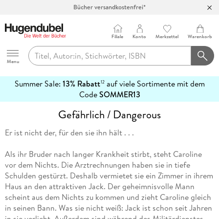
Bücher versandkostenfrei*
100 Tage Rückgaberecht***
Abholung in über 100 Filialen
Filiale
Konto
Merkzettel
Warenkorb
Hugendubel
Menu
Summer Sale:
13% Rabatt
auf viele Sortimente mit dem
12
mehr
Code
SOMMER13
erfahren
Gefährlich / Dangerous
Er ist nicht der, für den sie ihn hält . . .
Als ihr Bruder nach langer Krankheit stirbt, steht Caroline
vor dem Nichts. Die Arztrechnungen haben sie in tiefe
Schulden gestürzt. Deshalb vermietet sie ein Zimmer in ihrem
Haus an den attraktiven Jack. Der geheimnisvolle Mann
scheint aus dem Nichts zu kommen und zieht Caroline gleich
in seinen Bann. Was sie nicht weiß: Jack ist schon seit Jahren
in sie verliebt. Außerdem sind während des Militärdienstes