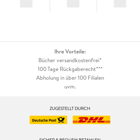
Band 2:
Gefährliches Spiel
Ihre Vorteile:
Band 3:
Bücher versandkostenfrei*
100 Tage Rückgaberecht***
Gefährliche Wahrheit
Abholung in über 100 Filialen
uvm.
eBooks von beHEARTBEAT - Herzklopfen garantiert.
ZUGESTELLT DURCH