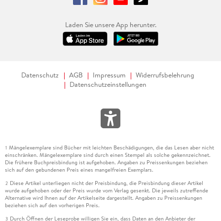
Laden Sie unsere App herunter.
Datenschutz
AGB
Impressum
Widerrufsbelehrung
Datenschutzeinstellungen
Mängelexemplare sind Bücher mit leichten Beschädigungen, die das Lesen aber nicht
1
einschränken. Mängelexemplare sind durch einen Stempel als solche gekennzeichnet.
Die frühere Buchpreisbindung ist aufgehoben. Angaben zu Preissenkungen beziehen
sich auf den gebundenen Preis eines mangelfreien Exemplars.
Diese Artikel unterliegen nicht der Preisbindung, die Preisbindung dieser Artikel
2
wurde aufgehoben oder der Preis wurde vom Verlag gesenkt. Die jeweils zutreffende
Alternative wird Ihnen auf der Artikelseite dargestellt. Angaben zu Preissenkungen
beziehen sich auf den vorherigen Preis.
Durch Öffnen der Leseprobe willigen Sie ein, dass Daten an den Anbieter der
3