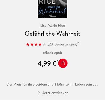
Lisa Marie Rice
Gefährliche Wahrheit
(
23
Bewertungen
)
15
eBook epub
4,99 €
Der Preis für ihre Leidenschaft könnte ihr Leben sein . . .
Jetzt entdecken
Viktor " Drake" Drakovich ist Inhaber eines Millionen Dollar
schweren Unternehmens, das im Waffenhandel tätig ist. Mit