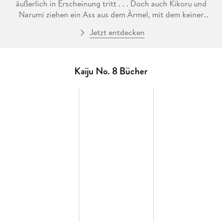
äußerlich in Erscheinung tritt . . . Doch auch Kikoru und
Narumi ziehen ein Ass aus dem Ärmel, mit dem keiner
gerechnet hätte. Mit geballter Kraft geht die große Schlacht
Jetzt entdecken
in ihren Höhepunkt über und wird Kafka und seine
Verbündeten entweder auslöschen oder sie in eine neue Ära
des Verteidigungskorps führen!
Kaiju No. 8 Bücher