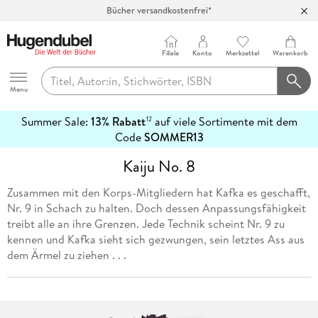
Bücher versandkostenfrei*
100 Tage Rückgaberecht***
Abholung in über 100 Filialen
Filiale
Konto
Merkzettel
Warenkorb
Hugendubel
Menu
Summer Sale:
13% Rabatt
auf viele Sortimente mit dem
12
mehr
Code
SOMMER13
erfahren
Kaiju No. 8
Zusammen mit den Korps-Mitgliedern hat Kafka es geschafft,
Nr. 9 in Schach zu halten. Doch dessen Anpassungsfähigkeit
treibt alle an ihre Grenzen. Jede Technik scheint Nr. 9 zu
kennen und Kafka sieht sich gezwungen, sein letztes Ass aus
dem Ärmel zu ziehen . . .