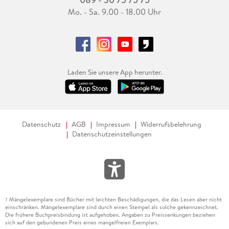
Mo. - Sa. 9.00 - 18.00 Uhr
Laden Sie unsere App herunter.
Datenschutz
AGB
Impressum
Widerrufsbelehrung
Datenschutzeinstellungen
Mängelexemplare sind Bücher mit leichten Beschädigungen, die das Lesen aber nicht
1
einschränken. Mängelexemplare sind durch einen Stempel als solche gekennzeichnet.
Die frühere Buchpreisbindung ist aufgehoben. Angaben zu Preissenkungen beziehen
sich auf den gebundenen Preis eines mangelfreien Exemplars.