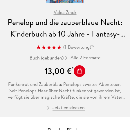
Valija Zinck
Penelop und die zauberblaue Nacht:
Kinderbuch ab 10 Jahre - Fantasy-
Buch für Mädchen und Jungen
(
1
Bewertung
)
15
Alle 2 Formate
Buch (gebunden)
13,00 €
Funkenrot und Zauberblau: Penelops zweites Abenteuer.
Seit Penelops Haar über Nacht funkenrot geworden ist,
verfügt sie über magische Kräfte, die sie von ihrem Vater
geerbt hat. Penelop kann Gedanken lesen, mit der Straße
Jetzt entdecken
sprechen - und sogar fliegen! Nachdem sie in ihrem ersten
Abenteuer ihren Vater aus den Händen von skrupellosen
Magiern befreien musste, ist sie vorsichtiger geworden.
Trotzdem will sie in den Ferien unbedingt in ein Zaubercamp.