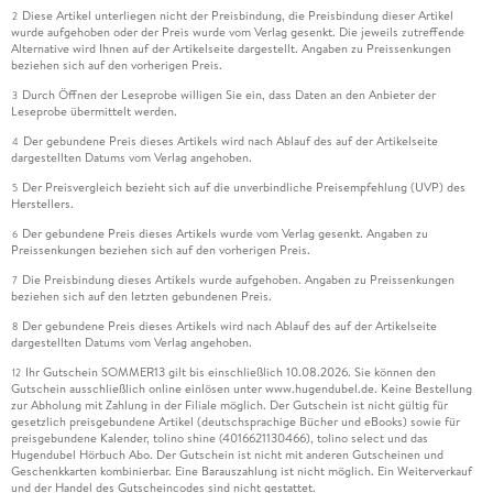
Diese Artikel unterliegen nicht der Preisbindung, die Preisbindung dieser Artikel
2
wurde aufgehoben oder der Preis wurde vom Verlag gesenkt. Die jeweils zutreffende
Alternative wird Ihnen auf der Artikelseite dargestellt. Angaben zu Preissenkungen
beziehen sich auf den vorherigen Preis.
Durch Öffnen der Leseprobe willigen Sie ein, dass Daten an den Anbieter der
3
Leseprobe übermittelt werden.
Der gebundene Preis dieses Artikels wird nach Ablauf des auf der Artikelseite
4
dargestellten Datums vom Verlag angehoben.
Der Preisvergleich bezieht sich auf die unverbindliche Preisempfehlung (UVP) des
5
Herstellers.
Der gebundene Preis dieses Artikels wurde vom Verlag gesenkt. Angaben zu
6
Preissenkungen beziehen sich auf den vorherigen Preis.
Die Preisbindung dieses Artikels wurde aufgehoben. Angaben zu Preissenkungen
7
beziehen sich auf den letzten gebundenen Preis.
Der gebundene Preis dieses Artikels wird nach Ablauf des auf der Artikelseite
8
dargestellten Datums vom Verlag angehoben.
Ihr Gutschein SOMMER13 gilt bis einschließlich 10.08.2026. Sie können den
12
Gutschein ausschließlich online einlösen unter www.hugendubel.de. Keine Bestellung
zur Abholung mit Zahlung in der Filiale möglich. Der Gutschein ist nicht gültig für
gesetzlich preisgebundene Artikel (deutschsprachige Bücher und eBooks) sowie für
preisgebundene Kalender, tolino shine (4016621130466), tolino select und das
Hugendubel Hörbuch Abo. Der Gutschein ist nicht mit anderen Gutscheinen und
Geschenkkarten kombinierbar. Eine Barauszahlung ist nicht möglich. Ein Weiterverkauf
und der Handel des Gutscheincodes sind nicht gestattet.