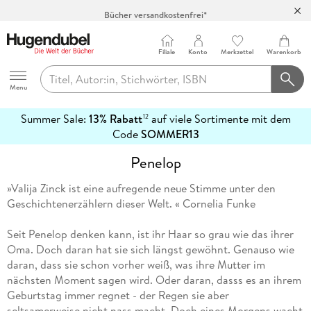
Bücher versandkostenfrei*
100 Tage Rückgaberecht***
Abholung in über 100 Filialen
Filiale
Konto
Merkzettel
Warenkorb
Hugendubel
Menu
Summer Sale:
13% Rabatt
auf viele Sortimente mit dem
12
mehr
Code
SOMMER13
erfahren
Penelop
»Valija Zinck ist eine aufregende neue Stimme unter den
Geschichtenerzählern dieser Welt. « Cornelia Funke
Seit Penelop denken kann, ist ihr Haar so grau wie das ihrer
Oma. Doch daran hat sie sich längst gewöhnt. Genauso wie
daran, dass sie schon vorher weiß, was ihre Mutter im
nächsten Moment sagen wird. Oder daran, dasss es an ihrem
Geburtstag immer regnet - der Regen sie aber
seltsamerweise nicht nass macht. Doch eines Morgens wacht