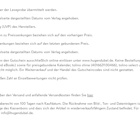
ter der Leseprobe übermittelt werden.
kelseite dargestellten Datums vom Verlag angehoben.
g (UVP) des Herstellers.
n zu Preissenkungen beziehen sich auf den vorherigen Preis.
senkungen beziehen sich auf den letzten gebundenen Preis.
kelseite dargestellten Datums vom Verlag angehoben.
n den Gutschein ausschließlich online einlösen unter www.hugendubel.de. Keine Bestellung z
und eBooks) sowie für preisgebundene Kalender, tolino shine (4016621130466), tolino selec
cht möglich. Ein Weiterverkauf und der Handel des Gutscheincodes sind nicht gestattet.
ßen Zahl an Einzelbewertungen nicht prüfen.
über den Versand und anfallende Versandkosten finden Sie
hier
gaberecht von 100 Tagen nach Kaufdatum. Die Rücknahme von Bild-, Ton- und Datenträgern ist 
e des Kassenbons und dass sich der Artikel in wiederverkaufsfähigem Zustand befindet. Für d
an info@hugendubel.de.