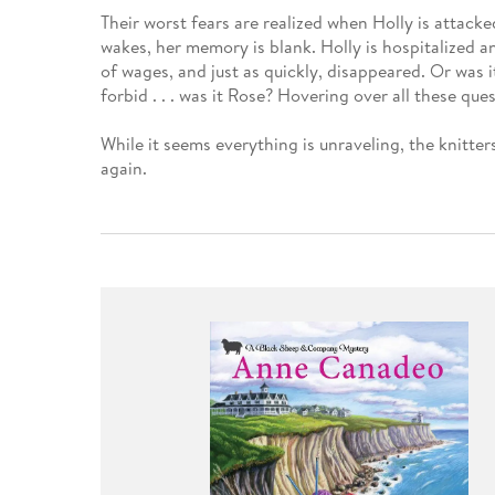
Leseempfehlung
eBook Abonnement
Postkarten
Westerman
Kinder- &
Kugelschr
Their worst fears are realized when Holly is attack
Hörbuchsprecher
Günstige Spielwaren
Wochenkalender
Kinderbü
Romane
Geräte im
Puzzles &
Schule & 
wakes, her memory is blank. Holly is hospitalized a
Buchtrends auf Social Media
eBooks verschenken
Klett Lern
Krimis & T
Buchkalender
Kochen &
Sachbüch
Sprachka
of wages, and just as quickly, disappeared. Or was 
büchermenschen
Duden Sh
Romane
forbid . . . was it Rose? Hovering over all these que
Krimis & T
Top Autor:innen
Hörspiele
Manga
While it seems everything is unraveling, the knitter
Top Serien
Hörbuchs
again.
Gebrauchtbuch