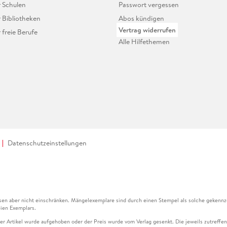
r Schulen
Passwort vergessen
r Bibliotheken
Abos kündigen
Vertrag widerrufen
r freie Berufe
Alle Hilfethemen
Datenschutzeinstellungen
en aber nicht einschränken. Mängelexemplare sind durch einen Stempel als solche gekennz
ien Exemplars.
ser Artikel wurde aufgehoben oder der Preis wurde vom Verlag gesenkt. Die jeweils zutreffend