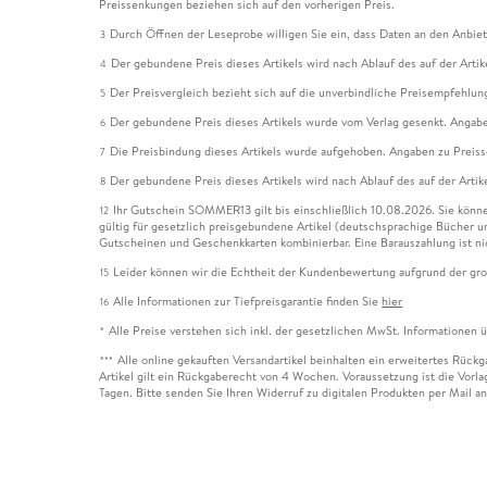
Preissenkungen beziehen sich auf den vorherigen Preis.
Durch Öffnen der Leseprobe willigen Sie ein, dass Daten an den Anbie
3
Der gebundene Preis dieses Artikels wird nach Ablauf des auf der Arti
4
Der Preisvergleich bezieht sich auf die unverbindliche Preisempfehlun
5
Der gebundene Preis dieses Artikels wurde vom Verlag gesenkt. Angabe
6
Die Preisbindung dieses Artikels wurde aufgehoben. Angaben zu Preis
7
Der gebundene Preis dieses Artikels wird nach Ablauf des auf der Arti
8
Ihr Gutschein SOMMER13 gilt bis einschließlich 10.08.2026. Sie könne
12
gültig für gesetzlich preisgebundene Artikel (deutschsprachige Bücher 
Gutscheinen und Geschenkkarten kombinierbar. Eine Barauszahlung ist ni
Leider können wir die Echtheit der Kundenbewertung aufgrund der gro
15
Alle Informationen zur Tiefpreisgarantie finden Sie
hier
16
Alle Preise verstehen sich inkl. der gesetzlichen MwSt. Informationen 
*
Alle online gekauften Versandartikel beinhalten ein erweitertes Rück
***
Artikel gilt ein Rückgaberecht von 4 Wochen. Voraussetzung ist die Vorlag
Tagen. Bitte senden Sie Ihren Widerruf zu digitalen Produkten per Mail 