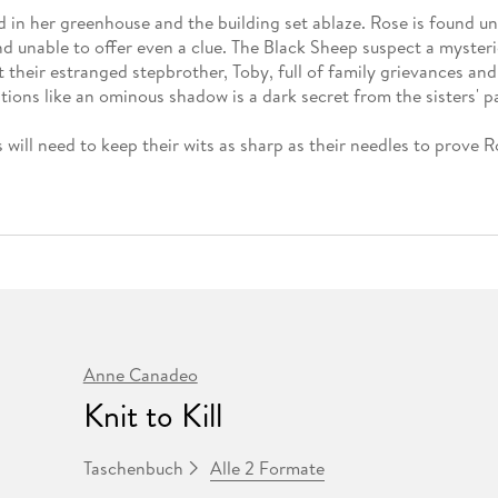
Fremdsprachige Bücher
n Lernhilfen
 Jugendbücher
eiber
Hörbuch Downloads im Bundle
ed in her greenhouse and the building set ablaze. Rose is found 
cher
 Vergleich
 Puzzlezubehör
Lernen
New Adult
STABILO
Taschenbücher
nd unable to offer even a clue. The Black Sheep suspect a mysteri
hilfen
hriller
 Backen
er
lender
Ratgeber
it their estranged stepbrother, Toby, full of family grievances a
op
stions like an ominous shadow is a dark secret from the sisters' p
hriller
Romance
Sachbücher
s will need to keep their wits as sharp as their needles to prove R
precher:innen
Science Fiction
Fremdsprachige Bücher
Anne Canadeo
Knit to Kill
Alle 2 Formate
Taschenbuch