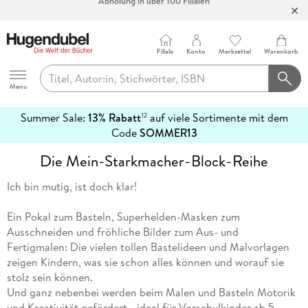
Bücher versandkostenfrei*
100 Tage Rückgaberecht***
Filiale
Konto
Merkzettel
Warenkorb
Abholung in über 100 Filialen
Hugendubel
Menu
Summer Sale:
13% Rabatt
auf viele Sortimente mit dem
12
mehr
Code
SOMMER13
erfahren
Die Mein-Starkmacher-Block-Reihe
Ich bin mutig, ist doch klar!
Ein Pokal zum Basteln, Superhelden-Masken zum
Ausschneiden und fröhliche Bilder zum Aus- und
Fertigmalen: Die vielen tollen Bastelideen und Malvorlagen
zeigen Kindern, was sie schon alles können und worauf sie
stolz sein können.
Und ganz nebenbei werden beim Malen und Basteln Motorik
und Kreativität gefördert - ideal für Vorschulkinder ab 5