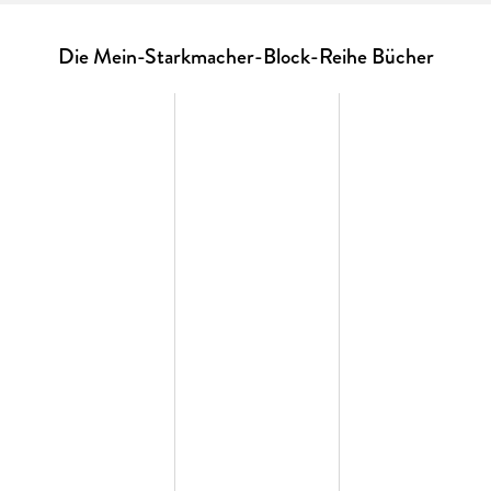
Konzentration und die Motorik. Eine spielerische
Vorbereitung auf den ersten Schultag ideal für
Vorschulkinder ab 5 Jahren.
Die Mein-Starkmacher-Block-Reihe Bücher
Alle Bände der Reihe:
Gut gelaunt!
Malen, Ausschneiden und Basteln für starke
Kinder ab 5
Ich bin stark!
Malen, Ausschneiden und Basteln für starke
Kinder ab 5
Echt schlau!
Rätsel, Schwung- und Konzentrationsübungen
für starke Kinder ab 5
Ausstattung: Mit fbg. Illustrationen und Seiten zum
Raustrennen