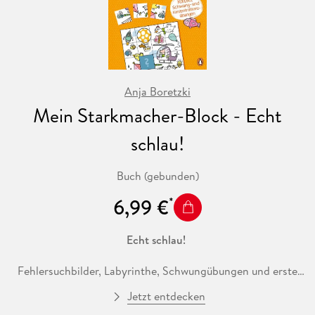
Anja Boretzki
Mein Starkmacher-Block - Echt
schlau!
Buch (gebunden)
6,99 €
Echt schlau!
Fehlersuchbilder, Labyrinthe, Schwungübungen und erste
Zählaufgaben: Die Übungen in diesem Block machen Spaß
Jetzt entdecken
und trainieren gleichzeitig das logische Denken, die