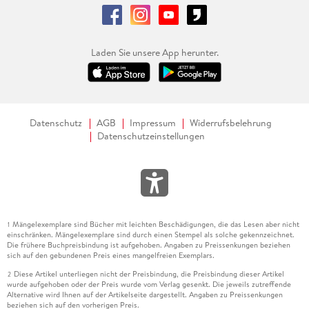
Laden Sie unsere App herunter.
Datenschutz
AGB
Impressum
Widerrufsbelehrung
Datenschutzeinstellungen
Mängelexemplare sind Bücher mit leichten Beschädigungen, die das Lesen aber nicht
1
einschränken. Mängelexemplare sind durch einen Stempel als solche gekennzeichnet.
Die frühere Buchpreisbindung ist aufgehoben. Angaben zu Preissenkungen beziehen
sich auf den gebundenen Preis eines mangelfreien Exemplars.
Diese Artikel unterliegen nicht der Preisbindung, die Preisbindung dieser Artikel
2
wurde aufgehoben oder der Preis wurde vom Verlag gesenkt. Die jeweils zutreffende
Alternative wird Ihnen auf der Artikelseite dargestellt. Angaben zu Preissenkungen
beziehen sich auf den vorherigen Preis.