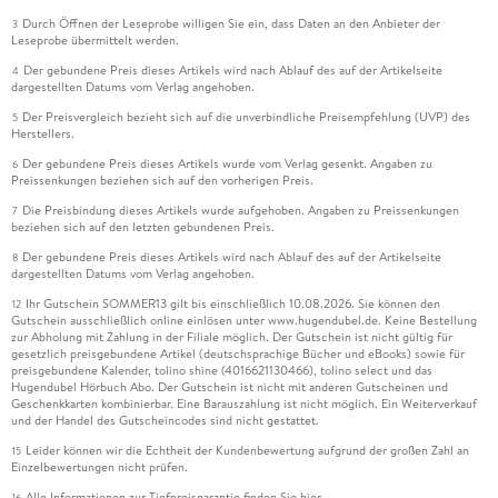
Durch Öffnen der Leseprobe willigen Sie ein, dass Daten an den Anbieter der
3
Leseprobe übermittelt werden.
Der gebundene Preis dieses Artikels wird nach Ablauf des auf der Artikelseite
4
dargestellten Datums vom Verlag angehoben.
Der Preisvergleich bezieht sich auf die unverbindliche Preisempfehlung (UVP) des
5
Herstellers.
Der gebundene Preis dieses Artikels wurde vom Verlag gesenkt. Angaben zu
6
Preissenkungen beziehen sich auf den vorherigen Preis.
Die Preisbindung dieses Artikels wurde aufgehoben. Angaben zu Preissenkungen
7
beziehen sich auf den letzten gebundenen Preis.
Der gebundene Preis dieses Artikels wird nach Ablauf des auf der Artikelseite
8
dargestellten Datums vom Verlag angehoben.
Ihr Gutschein SOMMER13 gilt bis einschließlich 10.08.2026. Sie können den
12
Gutschein ausschließlich online einlösen unter www.hugendubel.de. Keine Bestellung
zur Abholung mit Zahlung in der Filiale möglich. Der Gutschein ist nicht gültig für
gesetzlich preisgebundene Artikel (deutschsprachige Bücher und eBooks) sowie für
preisgebundene Kalender, tolino shine (4016621130466), tolino select und das
Hugendubel Hörbuch Abo. Der Gutschein ist nicht mit anderen Gutscheinen und
Geschenkkarten kombinierbar. Eine Barauszahlung ist nicht möglich. Ein Weiterverkauf
und der Handel des Gutscheincodes sind nicht gestattet.
Leider können wir die Echtheit der Kundenbewertung aufgrund der großen Zahl an
15
Einzelbewertungen nicht prüfen.
Alle Informationen zur Tiefpreisgarantie finden Sie
hier
16