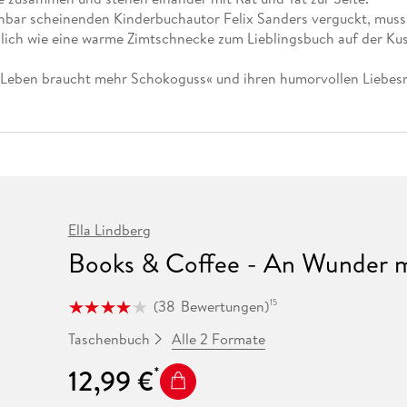
Fremdsprachige Bücher
n Lernhilfen
 Jugendbücher
eiber
Hörbuch Downloads im Bundle
hbar scheinenden Kinderbuchautor Felix Sanders verguckt, muss d
cher
 Vergleich
 Puzzlezubehör
Lernen
New Adult
STABILO
Taschenbücher
hlich wie eine warme Zimtschnecke zum Lieblingsbuch auf der Ku
hilfen
hriller
 Backen
er
lender
Ratgeber
op
 Leben braucht mehr Schokoguss« und ihren humorvollen Liebes
hriller
Romance
Sachbücher
precher:innen
Science Fiction
Fremdsprachige Bücher
Ella Lindberg
Books & Coffee - An Wunder 
(
38
Bewertungen
)
15
Alle 2 Formate
Taschenbuch
12,99 €