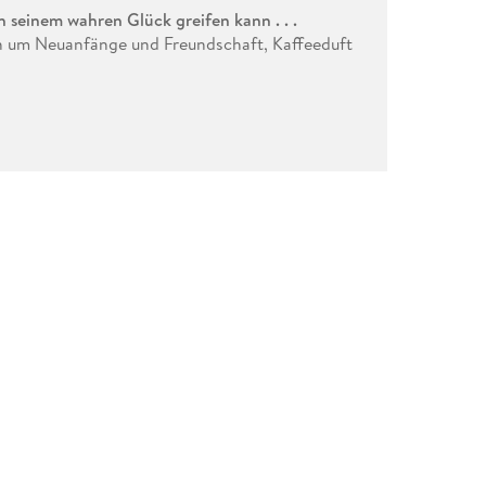
seinem wahren Glück greifen kann . . .
n um Neuanfänge und Freundschaft, Kaffeeduft
e: zurück in ihrer Heimatstadt, im alten
Gepäck. Doch im gemütlichen Café Zuckerzeit
men mit ihrer ehemaligen Mitschülerin Lucy
schaft für Geschichten wieder.
eit sie einholt, steht ausgerechnet Florian,
. Zwischen dampfenden Kaffeetassen und
 echten Leben ein Ende stets einen neuen
möglicherweise dort beginnen, wo man es am
 Kuchen lieben! Ella Lindbergs neue
Feelgood-
na Herzog und Manuela Inusa begeistern. Die
lge: