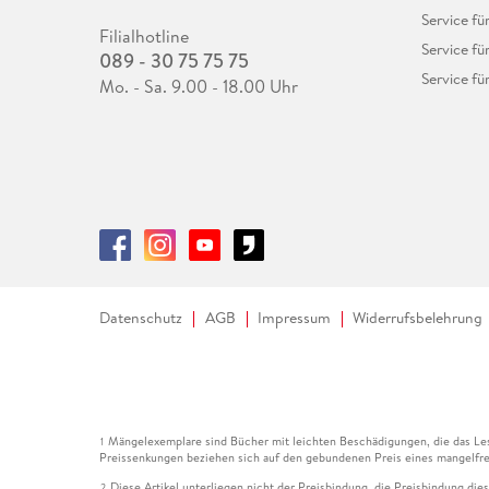
Service fü
Filialhotline
Service fü
089 - 30 75 75 75
Service fü
Mo. - Sa. 9.00 - 18.00 Uhr
Datenschutz
AGB
Impressum
Widerrufsbelehrung
Mängelexemplare sind Bücher mit leichten Beschädigungen, die das Les
1
Preissenkungen beziehen sich auf den gebundenen Preis eines mangelfre
Diese Artikel unterliegen nicht der Preisbindung, die Preisbindung die
2