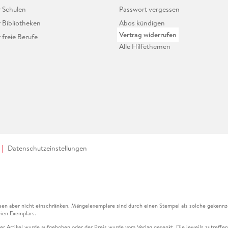
r Schulen
Passwort vergessen
r Bibliotheken
Abos kündigen
Vertrag widerrufen
r freie Berufe
Alle Hilfethemen
Datenschutzeinstellungen
en aber nicht einschränken. Mängelexemplare sind durch einen Stempel als solche gekennz
ien Exemplars.
ser Artikel wurde aufgehoben oder der Preis wurde vom Verlag gesenkt. Die jeweils zutreffend