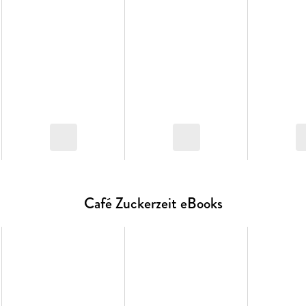
Books & Coffee - Das Glück wird dich schon fi
Weitere Romane zum Wohlfühlen und Verlieben von El
Das Leben braucht mehr Schokoguss
Du bringst mein Chaos durcheinander
Books & Coffee - Das Beste liegt immer vor uns
Café Zuckerzeit eBooks