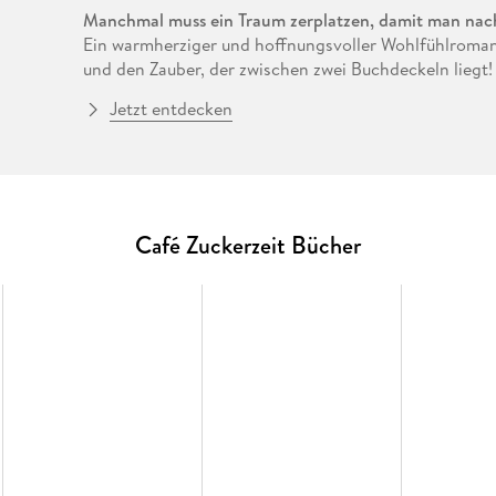
Manchmal muss ein Traum zerplatzen, damit man nach 
Ein warmherziger und hoffnungsvoller Wohlfühlroma
und den Zauber, der zwischen zwei Buchdeckeln liegt!
Jetzt entdecken
Mit 28 Jahren ist Emilia da, wo sie nie mehr sein wollt
Kinderzimmer, mit geplatzten Schauspielträumen im 
eröffnet sich für sie eine unerwartete Chance. Zusam
gründet sie einen Buchclub und entdeckt ihre Leiden
Als ihr Exfreund Markus auftaucht und ihre Vergangenh
Lucys einst so nerviger kleiner Bruder, ihr zur Seite
Café Zuckerzeit Bücher
geflüsterten Geheimnissen lernt Emilia, dass auch im
Anfang mit sich bringt und die besten Geschichten 
wenigsten erwartet.
Ein
humorvoller Liebesroman
für alle, die Bücher und
Reihe
wird die Leser*innen von Julie Caplin, Kathari
Feel-Good-Romane erscheinen in folgender Reihenfo
Books & Coffee - Das Beste liegt immer vor uns
Books & Coffee - An Wunder muss man glauben