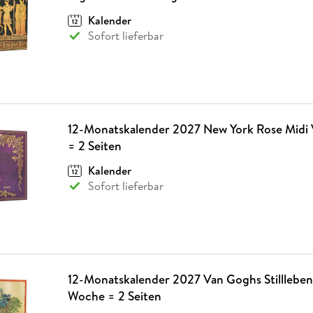
Fremdsprachige Bücher
n Lernhilfen
 Jugendbücher
eiber
Hörbuch Downloads im Bundle
cher
 Vergleich
 Puzzlezubehör
Lernen
New Adult
STABILO
Kalender
Taschenbücher
hilfen
hriller
Sofort lieferbar
 Backen
er
lender
Ratgeber
op
hriller
Romance
Sachbücher
precher:innen
Science Fiction
Fremdsprachige Bücher
12-Monatskalender 2027 New York Rose Midi 
= 2 Seiten
Kalender
Sofort lieferbar
12-Monatskalender 2027 Van Goghs Stillleben 
Woche = 2 Seiten