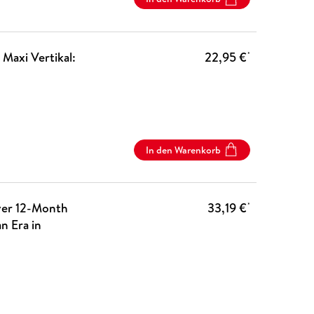
Maxi Vertikal:
22,95 €
*
In den Warenkorb
ver 12-Month
33,19 €
*
n Era in