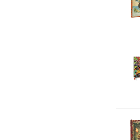
5-10 €
(
0
)
10-20 €
(
28
)
20-50 €
(
225
)
> 50 €
(
0
)