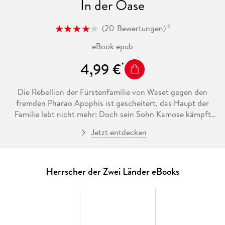
In der Oase
(
20
Bewertungen
)
15
eBook epub
4,99 €
Die Rebellion der Fürstenfamilie von Waset gegen den
fremden Pharao Apophis ist gescheitert, das Haupt der
Familie lebt nicht mehr: Doch sein Sohn Kamose kämpft
gemeinsam mit den anderen Fürsten Ägyptens weiter und
Jetzt entdecken
erobert fast das ganze Land am Nil. Als Kamose seine im
Kampf verschleppte Schwester befreien will, muss er
erkennen, dass Tani seit langem auf der Seite des Feindes
steht.
Herrscher der Zwei Länder eBooks
Auch der zweite Band von Pauline Gedges großer Trilogie
«Herrscher der Zwei Länder» entführt seine Leser in eine
geheimnisvolle Welt voller Leidenschaft, Verlangen und
zornigen Widerstand.