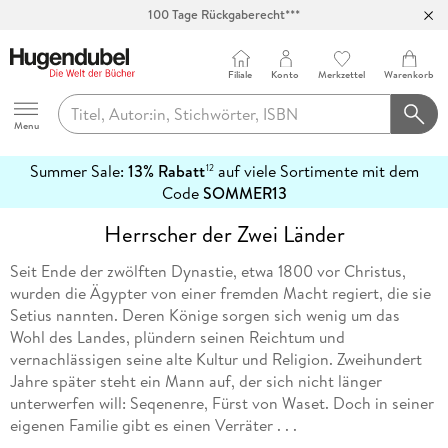
100 Tage Rückgaberecht***
Abholung in über 100 Filialen
Filiale
Konto
Merkzettel
Warenkorb
Hugendubel
Menu
Summer Sale:
13% Rabatt
auf viele Sortimente mit dem
12
mehr
Code
SOMMER13
erfahren
Herrscher der Zwei Länder
Seit Ende der zwölften Dynastie, etwa 1800 vor Christus,
wurden die Ägypter von einer fremden Macht regiert, die sie
Setius nannten. Deren Könige sorgen sich wenig um das
Wohl des Landes, plündern seinen Reichtum und
vernachlässigen seine alte Kultur und Religion. Zweihundert
Jahre später steht ein Mann auf, der sich nicht länger
unterwerfen will: Seqenenre, Fürst von Waset. Doch in seiner
eigenen Familie gibt es einen Verräter . . .