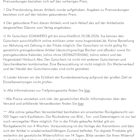
Preissenkungen beziehen sich auf den vorherigen Preis.
Die Preisbindung dieses Artikels wurde aufgehoben. Angaben zu Preissenkungen
7
beziehen sich auf den letzten gebundenen Preis.
Der gebundene Preis dieses Artikels wird nach Ablauf des auf der Artikelseite
8
dargestellten Datums vom Verlag angehoben.
Ihr Gutschein SOMMER13 gilt bis einschließlich 10.08.2026. Sie können den
12
Gutschein ausschließlich online einlösen unter www.hugendubel.de. Keine Bestellung
zur Abholung mit Zahlung in der Filiale möglich. Der Gutschein ist nicht gültig für
gesetzlich preisgebundene Artikel (deutschsprachige Bücher und eBooks) sowie für
preisgebundene Kalender, tolino shine (4016621130466), tolino select und das
Hugendubel Hörbuch Abo. Der Gutschein ist nicht mit anderen Gutscheinen und
Geschenkkarten kombinierbar. Eine Barauszahlung ist nicht möglich. Ein Weiterverkauf
und der Handel des Gutscheincodes sind nicht gestattet.
Leider können wir die Echtheit der Kundenbewertung aufgrund der großen Zahl an
15
Einzelbewertungen nicht prüfen.
Alle Informationen zur Tiefpreisgarantie finden Sie
hier
16
Alle Preise verstehen sich inkl. der gesetzlichen MwSt. Informationen über den
*
Versand und anfallende Versandkosten finden Sie
hier
Alle online gekauften Versandartikel beinhalten ein erweitertes Rückgaberecht von
***
100 Tagen nach Kaufdatum. Die Rücknahme von Bild-, Ton- und Datenträgern ist nur bei
noch versiegelter Ware möglich. Für in der Filiale gekaufte Artikel gilt ein
Rückgaberecht von 4 Wochen. Voraussetzung ist die Vorlage des Kassenbons und dass
sich der Artikel in wiederverkaufsfähigem Zustand befindet. Für digitale Produkte gilt
weiterhin die gesetzliche Widerrufsfrist von 14 Tagen. Bitte senden Sie Ihren Widerruf