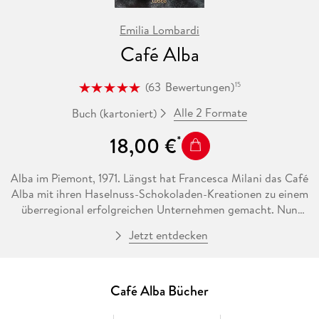
Emilia Lombardi
Café Alba
(
63
Bewertungen
)
15
Alle 2 Formate
Buch (kartoniert)
18,00 €
Alba im Piemont, 1971. Längst hat Francesca Milani das Café
Alba mit ihren Haselnuss-Schokoladen-Kreationen zu einem
überregional erfolgreichen Unternehmen gemacht. Nun
steht ihre Tochter Isabella mit einem Diplom in den
Jetzt entdecken
Startlöchern und will die süßen Köstlichkeiten des Cafés
international anbieten - schneller als Francesca lieb ist.
Während in der wohlduftenden Backstube Pralinen nach
einer verheißungsvollen neuen Rezeptur entstehen, taucht
Café Alba Bücher
plötzlich ein mysteriöses Dokument auf, dessen