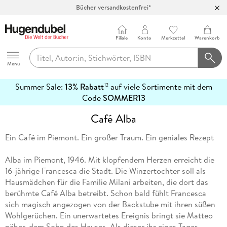
Bücher versandkostenfrei*
100 Tage Rückgaberecht***
Abholung in über 100 Filialen
Filiale
Konto
Merkzettel
Warenkorb
Hugendubel
Menu
Summer Sale:
13% Rabatt
auf viele Sortimente mit dem
12
mehr
Code
SOMMER13
erfahren
Café Alba
Ein Café im Piemont. Ein großer Traum. Ein geniales Rezept
Alba im Piemont, 1946. Mit klopfendem Herzen erreicht die
16-jährige Francesca die Stadt. Die Winzertochter soll als
Hausmädchen für die Familie Milani arbeiten, die dort das
berühmte Café Alba betreibt. Schon bald fühlt Francesca
sich magisch angezogen von der Backstube mit ihren süßen
Wohlgerüchen. Ein unerwartetes Ereignis bringt sie Matteo
näher, dem Sohn des Hauses. Als dieser ihr eines Tages