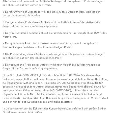
Alternative wird Ihnen auf der Artikelseite dargestellt. Angaben zu Preissenkungen
beziehen sich auf den vorherigen Preis.
Durch Öffnen der Leseprobe willigen Sie ein, dass Daten an den Anbieter der
3
Leseprobe übermittelt werden.
Der gebundene Preis dieses Artikels wird nach Ablauf des auf der Artikelseite
4
dargestellten Datums vom Verlag angehoben.
Der Preisvergleich bezieht sich auf die unverbindliche Preisempfehlung (UVP) des
5
Herstellers.
Der gebundene Preis dieses Artikels wurde vom Verlag gesenkt. Angaben zu
6
Preissenkungen beziehen sich auf den vorherigen Preis.
Die Preisbindung dieses Artikels wurde aufgehoben. Angaben zu Preissenkungen
7
beziehen sich auf den letzten gebundenen Preis.
Der gebundene Preis dieses Artikels wird nach Ablauf des auf der Artikelseite
8
dargestellten Datums vom Verlag angehoben.
Ihr Gutschein SOMMER13 gilt bis einschließlich 10.08.2026. Sie können den
12
Gutschein ausschließlich online einlösen unter www.hugendubel.de. Keine Bestellung
zur Abholung mit Zahlung in der Filiale möglich. Der Gutschein ist nicht gültig für
gesetzlich preisgebundene Artikel (deutschsprachige Bücher und eBooks) sowie für
preisgebundene Kalender, tolino shine (4016621130466), tolino select und das
Hugendubel Hörbuch Abo. Der Gutschein ist nicht mit anderen Gutscheinen und
Geschenkkarten kombinierbar. Eine Barauszahlung ist nicht möglich. Ein Weiterverkauf
und der Handel des Gutscheincodes sind nicht gestattet.
Leider können wir die Echtheit der Kundenbewertung aufgrund der großen Zahl an
15
Einzelbewertungen nicht prüfen.