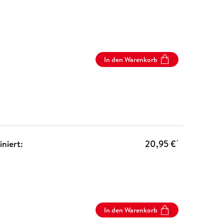
In den Warenkorb
niert:
20,95 €
*
In den Warenkorb