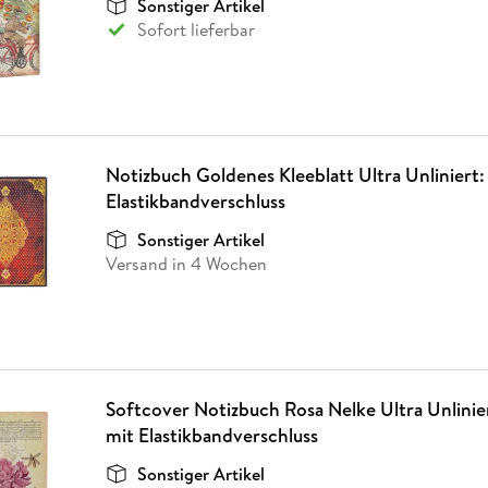
Sonstiger Artikel
Fremdsprachige Bücher
n Lernhilfen
 Jugendbücher
eiber
Hörbuch Downloads im Bundle
cher
 Vergleich
 Puzzlezubehör
Lernen
New Adult
STABILO
Sofort lieferbar
Taschenbücher
hilfen
hriller
 Backen
er
lender
Ratgeber
op
hriller
Romance
Sachbücher
precher:innen
Science Fiction
Notizbuch Goldenes Kleeblatt Ultra Unliniert
Fremdsprachige Bücher
Elastikbandverschluss
Sonstiger Artikel
Versand in 4 Wochen
Softcover Notizbuch Rosa Nelke Ultra Unlinie
mit Elastikbandverschluss
Sonstiger Artikel