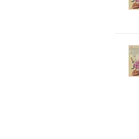
Versand in mehreren Wochen
0-5 €
(
0
)
(
56
)
5-10 €
(
0
)
10-20 €
(
78
)
20-50 €
(
74
)
> 50 €
(
0
)