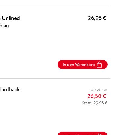
a Unlined
26,95 €
*
hlag
In den Warenkorb
 Hardback
Jetzt nur
26,50 €
*
Statt
29,95 €