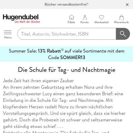
Bücher versandkostenfrei*
100 Tage Rückgaberecht***
Abholung in über 100 Filialen
Filiale
Konto
Merkzettel
Warenkorb
Hugendubel
Menu
Summer Sale:
13% Rabatt
auf viele Sortimente mit dem
12
mehr
Code
SOMMER13
erfahren
Die Schule für Tag- und Nachtmagie
Jede Zeit hat ihren eigenen Zauber
An ihrem zehnten Geburtstag erhalten Nora und ihre
Zwillingsschwester Lucy einen ganz besonderen Brief: eine
Einladung in die Schule für Tag- und Nachtmagie. Mit
klopfendem Herzen radelt Nora zu ihrem nächtlichen
Vorstellungsgespräch. Und sie spürt gleich, dass sie hierher
gehört. Doch die Probezeit ist schwer und seltsamerweise
geht ständig etwas schief . . .
Entdecke alle Abenteuer in "Die Schule für Tag- und