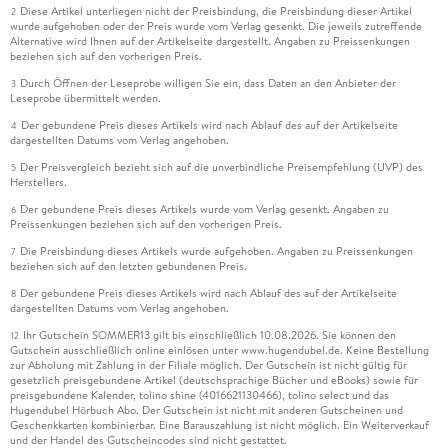
Diese Artikel unterliegen nicht der Preisbindung, die Preisbindung dieser Artikel
2
wurde aufgehoben oder der Preis wurde vom Verlag gesenkt. Die jeweils zutreffende
Alternative wird Ihnen auf der Artikelseite dargestellt. Angaben zu Preissenkungen
beziehen sich auf den vorherigen Preis.
Durch Öffnen der Leseprobe willigen Sie ein, dass Daten an den Anbieter der
3
Leseprobe übermittelt werden.
Der gebundene Preis dieses Artikels wird nach Ablauf des auf der Artikelseite
4
dargestellten Datums vom Verlag angehoben.
Der Preisvergleich bezieht sich auf die unverbindliche Preisempfehlung (UVP) des
5
Herstellers.
Der gebundene Preis dieses Artikels wurde vom Verlag gesenkt. Angaben zu
6
Preissenkungen beziehen sich auf den vorherigen Preis.
Die Preisbindung dieses Artikels wurde aufgehoben. Angaben zu Preissenkungen
7
beziehen sich auf den letzten gebundenen Preis.
Der gebundene Preis dieses Artikels wird nach Ablauf des auf der Artikelseite
8
dargestellten Datums vom Verlag angehoben.
Ihr Gutschein SOMMER13 gilt bis einschließlich 10.08.2026. Sie können den
12
Gutschein ausschließlich online einlösen unter www.hugendubel.de. Keine Bestellung
zur Abholung mit Zahlung in der Filiale möglich. Der Gutschein ist nicht gültig für
gesetzlich preisgebundene Artikel (deutschsprachige Bücher und eBooks) sowie für
preisgebundene Kalender, tolino shine (4016621130466), tolino select und das
Hugendubel Hörbuch Abo. Der Gutschein ist nicht mit anderen Gutscheinen und
Geschenkkarten kombinierbar. Eine Barauszahlung ist nicht möglich. Ein Weiterverkauf
und der Handel des Gutscheincodes sind nicht gestattet.