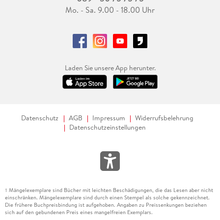
Mo. - Sa. 9.00 - 18.00 Uhr
Laden Sie unsere App herunter.
Datenschutz
AGB
Impressum
Widerrufsbelehrung
Datenschutzeinstellungen
Mängelexemplare sind Bücher mit leichten Beschädigungen, die das Lesen aber nicht
1
einschränken. Mängelexemplare sind durch einen Stempel als solche gekennzeichnet.
Die frühere Buchpreisbindung ist aufgehoben. Angaben zu Preissenkungen beziehen
sich auf den gebundenen Preis eines mangelfreien Exemplars.