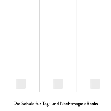
Band 2: Mathe, Deutsch und Wolkenkunde
Band 3: Das goldene Sternzeichen
Band 4: Der geheime Rettungszauber
Band 5: Lieblingslehrerin in Not
Die Schule für Tag- und Nachtmagie eBooks