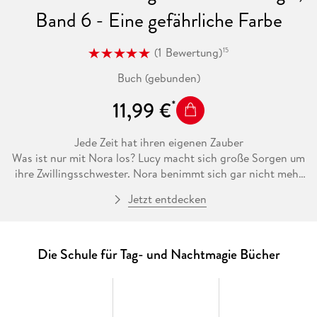
Band 6 - Eine gefährliche Farbe
(
1
Bewertung
)
15
Buch (gebunden)
11,99 €
Jede Zeit hat ihren eigenen Zauber
Was ist nur mit Nora los? Lucy macht sich große Sorgen um
ihre Zwillingsschwester. Nora benimmt sich gar nicht mehr
wie eine Nachtmagierin, sondern wird bei Dunkelheit
Jetzt entdecken
hundemüde und kann kaum noch am nächtlichen Unterricht
teilnehmen. Lucy und ihre Freunde glauben, dass die böse
Lady Sunshine dahintersteckt. Und sie schmieden einen
mutigen Plan, um Nora zu helfen . . .
Die Schule für Tag- und Nachtmagie Bücher
Erlebe alle Abenteuer von Nora und Lucy in der Schule für
Tag- und Nachtmagie:
Band 1: Zauberunterricht auf Probe