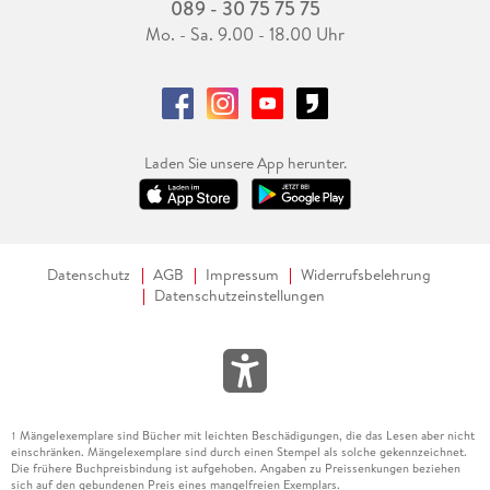
089 - 30 75 75 75
Mo. - Sa. 9.00 - 18.00 Uhr
Laden Sie unsere App herunter.
Datenschutz
AGB
Impressum
Widerrufsbelehrung
Datenschutzeinstellungen
Mängelexemplare sind Bücher mit leichten Beschädigungen, die das Lesen aber nicht
1
einschränken. Mängelexemplare sind durch einen Stempel als solche gekennzeichnet.
Die frühere Buchpreisbindung ist aufgehoben. Angaben zu Preissenkungen beziehen
sich auf den gebundenen Preis eines mangelfreien Exemplars.