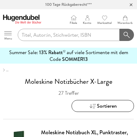
100 Tage Rückgaberecht***
Abholung in über 100 Filialen
Filiale
Konto
Merkzettel
Warenkorb
Hugendubel
Menu
Summer Sale:
13% Rabatt
auf viele Sortimente mit dem
12
mehr
Code
SOMMER13
erfahren
…
Moleskine Notizbücher X-Large
27 Treffer
Sortieren
Moleskine Notizbuch XL, Punktraster,