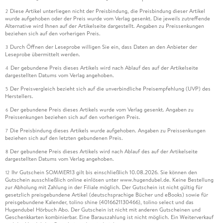
Diese Artikel unterliegen nicht der Preisbindung, die Preisbindung dieser Artikel
2
wurde aufgehoben oder der Preis wurde vom Verlag gesenkt. Die jeweils zutreffende
Alternative wird Ihnen auf der Artikelseite dargestellt. Angaben zu Preissenkungen
beziehen sich auf den vorherigen Preis.
Durch Öffnen der Leseprobe willigen Sie ein, dass Daten an den Anbieter der
3
Leseprobe übermittelt werden.
Der gebundene Preis dieses Artikels wird nach Ablauf des auf der Artikelseite
4
dargestellten Datums vom Verlag angehoben.
Der Preisvergleich bezieht sich auf die unverbindliche Preisempfehlung (UVP) des
5
Herstellers.
Der gebundene Preis dieses Artikels wurde vom Verlag gesenkt. Angaben zu
6
Preissenkungen beziehen sich auf den vorherigen Preis.
Die Preisbindung dieses Artikels wurde aufgehoben. Angaben zu Preissenkungen
7
beziehen sich auf den letzten gebundenen Preis.
Der gebundene Preis dieses Artikels wird nach Ablauf des auf der Artikelseite
8
dargestellten Datums vom Verlag angehoben.
Ihr Gutschein SOMMER13 gilt bis einschließlich 10.08.2026. Sie können den
12
Gutschein ausschließlich online einlösen unter www.hugendubel.de. Keine Bestellung
zur Abholung mit Zahlung in der Filiale möglich. Der Gutschein ist nicht gültig für
gesetzlich preisgebundene Artikel (deutschsprachige Bücher und eBooks) sowie für
preisgebundene Kalender, tolino shine (4016621130466), tolino select und das
Hugendubel Hörbuch Abo. Der Gutschein ist nicht mit anderen Gutscheinen und
Geschenkkarten kombinierbar. Eine Barauszahlung ist nicht möglich. Ein Weiterverkauf