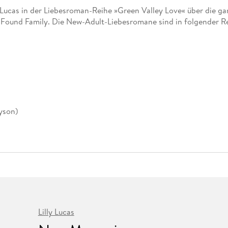
Fremdsprachige Bücher
n Lernhilfen
 Jugendbücher
eiber
Hörbuch Downloads im Bundle
y Lucas in der Liebesroman-Reihe »Green Valley Love« über die g
cher
 Vergleich
 Puzzlezubehör
Lernen
New Adult
STABILO
Taschenbücher
Found Family. Die New-Adult-Liebesromane sind in folgender Re
hilfen
hriller
 Backen
er
lender
Ratgeber
op
hriller
Romance
Sachbücher
precher:innen
Science Fiction
Fremdsprachige Bücher
yson)
Lilly Lucas