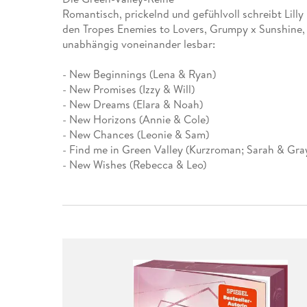
Leseempfehlung
eBook Abonnement
Postkarten
Westerman
Kinder- &
Kugelschr
Romantisch, prickelnd und gefühlvoll schreibt Lill
Hörbuchsprecher
Günstige Spielwaren
Wochenkalender
Kinderbü
Romane
Geräte im
Puzzles &
Schule & 
den Tropes Enemies to Lovers, Grumpy x Sunshine, 
Buchtrends auf Social Media
eBooks verschenken
Klett Lern
Krimis & T
Buchkalender
Kochen &
Sachbüch
Sprachka
unabhängig voneinander lesbar:
büchermenschen
Duden Sh
Romane
Krimis & T
- New Beginnings (Lena & Ryan)
Top Autor:innen
Hörspiele
Manga
- New Promises (Izzy & Will)
Top Serien
Hörbuchs
- New Dreams (Elara & Noah)
Gebrauchtbuch
- New Horizons (Annie & Cole)
- New Chances (Leonie & Sam)
- Find me in Green Valley (Kurzroman; Sarah & Gra
- New Wishes (Rebecca & Leo)