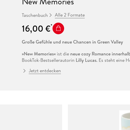
New Memories
Alle 2 Formate
Taschenbuch
16,00 €
Große Gefühle und neue Chancen in Green Valley
»New Memories
«
ist die
neue cozy Romance innerhalb
BookTok-Bestsellerautorin
Lilly Lucas
. Es steht eine H
Valley an, die nicht nur bei Braut und Bräutigam für
Jetzt entdecken
. .
*** MIT WUNDERSCHÖNEM FARBSCHNITT EXKLUSI
Drei Jahre ist es her, dass Lenas Traum von einem Lebe
den Rocky Mountains geplatzt ist. In ihrer Heimatsta
ihre große Liebe Ryan. Als sie eine Einladung zur Hoc
sie nach anfänglichem Zögern zu und fliegt nach Col
sein wird. Doch es kommt anders. Durch einen Zufall w
Vorbereitungen für die Hochzeit fordern ihren voll