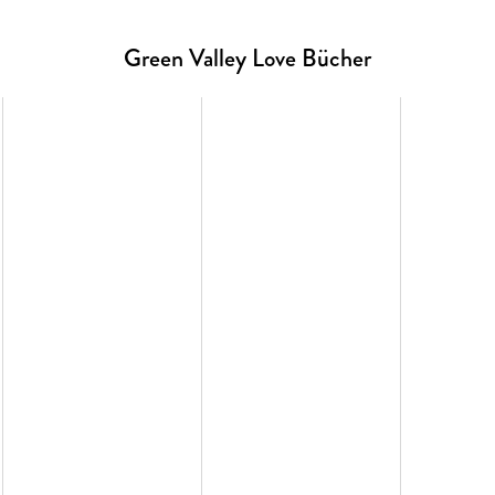
tischer und stylischer
die Bücher lieben.
Green Valley Love Bücher
Für alle Lilly-Lucas-Fans
auch auf dem Becher aufged
oder ein tolles Geschenk f
cm
biger Digitaldruck
 °C
Material: 
n-Valley-Main-Street-Bag-
 von ihnen ist für sich ein
Spülmas
le Panorama der Main Street
Verpackt in 
ports Bar bis hin zu Moe's
aden.
Sammelst du gerne Tass
Kollektion by Lilly Lucas
h Merch zu Green Valley
?
Mugs. Oder ergänze den L
Anstecker, Socken und die
und einer Kuscheldecke -
Bo
ktion - für ein einzigartiges
glücklich macht.