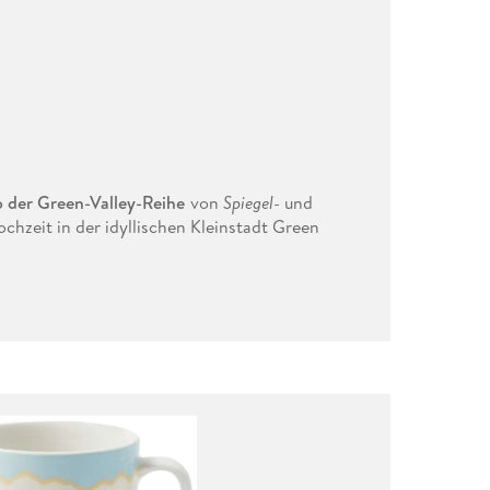
 der Green-Valley-Reihe
von
Spiegel
- und
ochzeit in der idyllischen Kleinstadt Green
 jede Menge Gefühlschaos und Herzklopfen sorgt .
V IN DER ERSTEN AUFLAGE***
n in der idyllischen Kleinstadt Green Valley in
dt Berlin hat sie von vorne angefangen - ohne
hzeit ihrer Freunde Izzy und Will bekommt, sagt
orado - im Glauben, dass Ryan nicht anwesend
ohnt sie Tür an Tür mit Ryan, und die
en gemeinsamen Einsatz. Während Lena und Ryan