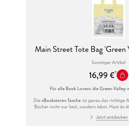
Main Street Tote Bag 'Green 
Sonstiger Artikel
16,99 €
Für alle Book Lovers: die Green-Valley
Die
»Bookstore«-Tasche
ist genau das richtige 
Bücher nicht nur liest, sondern lebst. Hast du d
im Green Valley Bookstore auf der Main Street
Jetzt entdecken
deine Buchschätze in dieser
einzigartig illustri
mitnehmen und trägst deine Lese-Leidenschaf