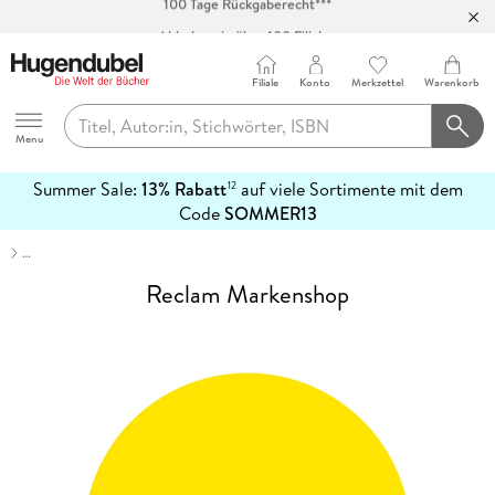
Abholung in über 100 Filialen
Filiale
Konto
Merkzettel
Warenkorb
Hugendubel
Menu
Summer Sale:
13% Rabatt
auf viele Sortimente mit dem
12
mehr
Code
SOMMER13
erfahren
…
Reclam Markenshop