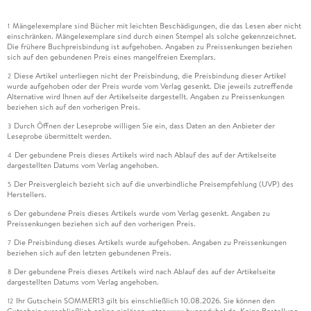
Mängelexemplare sind Bücher mit leichten Beschädigungen, die das Lesen aber nicht
1
einschränken. Mängelexemplare sind durch einen Stempel als solche gekennzeichnet.
Die frühere Buchpreisbindung ist aufgehoben. Angaben zu Preissenkungen beziehen
sich auf den gebundenen Preis eines mangelfreien Exemplars.
Diese Artikel unterliegen nicht der Preisbindung, die Preisbindung dieser Artikel
2
wurde aufgehoben oder der Preis wurde vom Verlag gesenkt. Die jeweils zutreffende
Alternative wird Ihnen auf der Artikelseite dargestellt. Angaben zu Preissenkungen
beziehen sich auf den vorherigen Preis.
Durch Öffnen der Leseprobe willigen Sie ein, dass Daten an den Anbieter der
3
Leseprobe übermittelt werden.
Der gebundene Preis dieses Artikels wird nach Ablauf des auf der Artikelseite
4
dargestellten Datums vom Verlag angehoben.
Der Preisvergleich bezieht sich auf die unverbindliche Preisempfehlung (UVP) des
5
Herstellers.
Der gebundene Preis dieses Artikels wurde vom Verlag gesenkt. Angaben zu
6
Preissenkungen beziehen sich auf den vorherigen Preis.
Die Preisbindung dieses Artikels wurde aufgehoben. Angaben zu Preissenkungen
7
beziehen sich auf den letzten gebundenen Preis.
Der gebundene Preis dieses Artikels wird nach Ablauf des auf der Artikelseite
8
dargestellten Datums vom Verlag angehoben.
Ihr Gutschein SOMMER13 gilt bis einschließlich 10.08.2026. Sie können den
12
Gutschein ausschließlich online einlösen unter www.hugendubel.de. Keine Bestellung