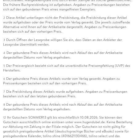
einschränken. Mängelexemplare sind durch einen Stempel als solche gekennzeichnet.
Die frühere Buchpreisbindung ist aufgehoben. Angaben zu Preissenkungen beziehen
sich auf den gebundenen Preis eines mangelfreien Exemplars.
Diese Artikel unterliegen nicht der Preisbindung, die Preisbindung dieser Artikel
2
wurde aufgehoben oder der Preis wurde vom Verlag gesenkt. Die jeweils zutreffende
Alternative wird Ihnen auf der Artikelseite dargestellt. Angaben zu Preissenkungen
beziehen sich auf den vorherigen Preis.
Durch Öffnen der Leseprobe willigen Sie ein, dass Daten an den Anbieter der
3
Leseprobe übermittelt werden.
Der gebundene Preis dieses Artikels wird nach Ablauf des auf der Artikelseite
4
dargestellten Datums vom Verlag angehoben.
Der Preisvergleich bezieht sich auf die unverbindliche Preisempfehlung (UVP) des
5
Herstellers.
Der gebundene Preis dieses Artikels wurde vom Verlag gesenkt. Angaben zu
6
Preissenkungen beziehen sich auf den vorherigen Preis.
Die Preisbindung dieses Artikels wurde aufgehoben. Angaben zu Preissenkungen
7
beziehen sich auf den letzten gebundenen Preis.
Der gebundene Preis dieses Artikels wird nach Ablauf des auf der Artikelseite
8
dargestellten Datums vom Verlag angehoben.
Ihr Gutschein SOMMER13 gilt bis einschließlich 10.08.2026. Sie können den
12
Gutschein ausschließlich online einlösen unter www.hugendubel.de. Keine Bestellung
zur Abholung mit Zahlung in der Filiale möglich. Der Gutschein ist nicht gültig für
gesetzlich preisgebundene Artikel (deutschsprachige Bücher und eBooks) sowie für
preisgebundene Kalender, tolino shine (4016621130466), tolino select und das