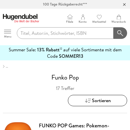
100 Tage Rückgaberecht***
Abholung in über 100 Filialen
Filiale
Konto
Merkzettel
Warenkorb
Hugendubel
Menu
Summer Sale:
13% Rabatt
auf viele Sortimente mit dem
12
mehr
Code
SOMMER13
erfahren
…
Funko Pop
17 Treffer
Sortieren
FUNKO POP Games: Pokemon-