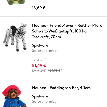
13,69 €
*
Heunec - Friends4ever - Reittier Pferd
Schwarz-Weiß getupft, 100 kg
Tragkraft, 70cm
Spielware
Sofort lieferbar
5
Jetzt nur
81,49 €
*
5
Statt UVP
129,95 €
Heunec - Paddington Bär, 40cm
Spielware
Sofort lieferbar