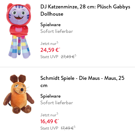
DJ Katzenminze, 28 cm: Plüsch Gabbys
Dollhouse
Spielware
Sofort lieferbar
5
Jetzt nur
24,59 €
*
5
Statt UVP
27,49 €
Schmidt Spiele - Die Maus - Maus, 25
cm
Spielware
Sofort lieferbar
5
Jetzt nur
16,49 €
*
5
Statt UVP
17,49 €