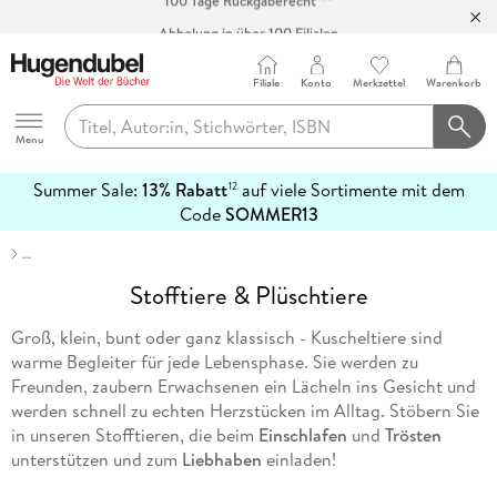
Abholung in über 100 Filialen
Filiale
Konto
Merkzettel
Warenkorb
Hugendubel
Menu
Summer Sale:
13% Rabatt
auf viele Sortimente mit dem
12
mehr
Code
SOMMER13
erfahren
…
Stofftiere & Plüschtiere
Groß, klein, bunt oder ganz klassisch - Kuscheltiere sind
warme Begleiter für jede Lebensphase. Sie werden zu
Freunden, zaubern Erwachsenen ein Lächeln ins Gesicht und
werden schnell zu echten Herzstücken im Alltag. Stöbern Sie
in unseren Stofftieren, die beim
Einschlafen
und
Trösten
unterstützen und zum
Liebhaben
einladen!