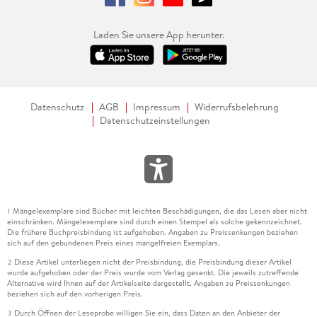
Laden Sie unsere App herunter.
Datenschutz
AGB
Impressum
Widerrufsbelehrung
Datenschutzeinstellungen
Mängelexemplare sind Bücher mit leichten Beschädigungen, die das Lesen aber nicht
1
einschränken. Mängelexemplare sind durch einen Stempel als solche gekennzeichnet.
Die frühere Buchpreisbindung ist aufgehoben. Angaben zu Preissenkungen beziehen
sich auf den gebundenen Preis eines mangelfreien Exemplars.
Diese Artikel unterliegen nicht der Preisbindung, die Preisbindung dieser Artikel
2
wurde aufgehoben oder der Preis wurde vom Verlag gesenkt. Die jeweils zutreffende
Alternative wird Ihnen auf der Artikelseite dargestellt. Angaben zu Preissenkungen
beziehen sich auf den vorherigen Preis.
Durch Öffnen der Leseprobe willigen Sie ein, dass Daten an den Anbieter der
3