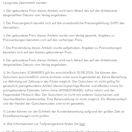
Leseprobe übermittelt werden.
Der gebundene Preis dieses Artikels wird nach Ablauf des auf der Artikelseite
4
dargestellten Datums vom Verlag angehoben.
Der Preisvergleich bezieht sich auf die unverbindliche Preisempfehlung (UVP) des
5
Herstellers.
Der gebundene Preis dieses Artikels wurde vom Verlag gesenkt. Angaben zu
6
Preissenkungen beziehen sich auf den vorherigen Preis.
Die Preisbindung dieses Artikels wurde aufgehoben. Angaben zu Preissenkungen
7
beziehen sich auf den letzten gebundenen Preis.
Der gebundene Preis dieses Artikels wird nach Ablauf des auf der Artikelseite
8
dargestellten Datums vom Verlag angehoben.
Ihr Gutschein SOMMER13 gilt bis einschließlich 10.08.2026. Sie können den
12
Gutschein ausschließlich online einlösen unter www.hugendubel.de. Keine Bestellung
zur Abholung mit Zahlung in der Filiale möglich. Der Gutschein ist nicht gültig für
gesetzlich preisgebundene Artikel (deutschsprachige Bücher und eBooks) sowie für
preisgebundene Kalender, tolino shine (4016621130466), tolino select und das
Hugendubel Hörbuch Abo. Der Gutschein ist nicht mit anderen Gutscheinen und
Geschenkkarten kombinierbar. Eine Barauszahlung ist nicht möglich. Ein Weiterverkauf
und der Handel des Gutscheincodes sind nicht gestattet.
Leider können wir die Echtheit der Kundenbewertung aufgrund der großen Zahl an
15
Einzelbewertungen nicht prüfen.
Alle Informationen zur Tiefpreisgarantie finden Sie
hier
16
Alle Preise verstehen sich inkl. der gesetzlichen MwSt. Informationen über den
*