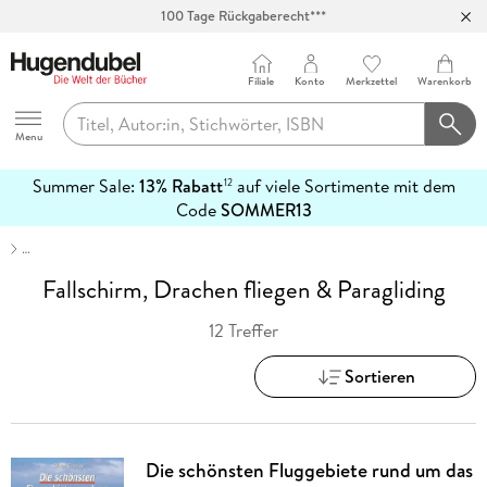
100 Tage Rückgaberecht***
Abholung in über 100 Filialen
Filiale
Konto
Merkzettel
Warenkorb
Hugendubel
Menu
Summer Sale:
13% Rabatt
auf viele Sortimente mit dem
12
mehr
Code
SOMMER13
erfahren
…
Fallschirm, Drachen fliegen & Paragliding
12 Treffer
Sortieren
Die schönsten Fluggebiete rund um das