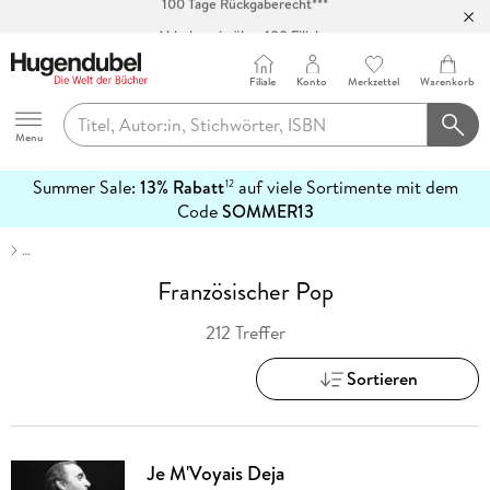
Abholung in über 100 Filialen
Filiale
Konto
Merkzettel
Warenkorb
Hugendubel
Menu
Summer Sale:
13% Rabatt
auf viele Sortimente mit dem
12
mehr
Code
SOMMER13
erfahren
…
Französischer Pop
212 Treffer
Sortieren
Je M'Voyais Deja