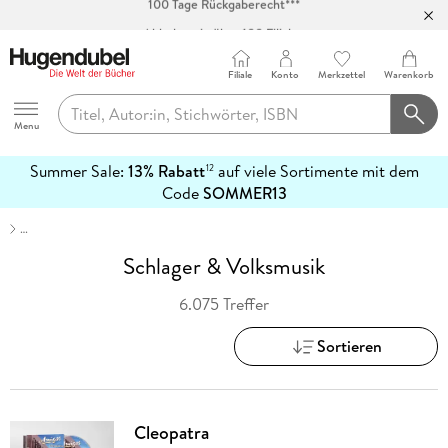
Abholung in über 100 Filialen
Filiale
Konto
Merkzettel
Warenkorb
Hugendubel
Menu
Summer Sale:
13% Rabatt
auf viele Sortimente mit dem
12
mehr
Code
SOMMER13
erfahren
…
Schlager & Volksmusik
6.075 Treffer
Sortieren
Cleopatra