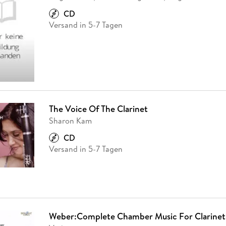
Fremdsprachige Bücher
n Lernhilfen
 Jugendbücher
eiber
Hörbuch Downloads im Bundle
cher
 Vergleich
 Puzzlezubehör
Lernen
New Adult
STABILO
CD
Taschenbücher
hilfen
hriller
Versand in 5-7 Tagen
 Backen
er
lender
Ratgeber
op
hriller
Romance
Sachbücher
precher:innen
Science Fiction
Fremdsprachige Bücher
The Voice Of The Clarinet
Sharon Kam
CD
Versand in 5-7 Tagen
Weber:Complete Chamber Music For Clarinet