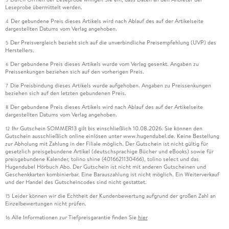
Leseprobe übermittelt werden.
Der gebundene Preis dieses Artikels wird nach Ablauf des auf der Artikelseite
4
dargestellten Datums vom Verlag angehoben.
Der Preisvergleich bezieht sich auf die unverbindliche Preisempfehlung (UVP) des
5
Herstellers.
Der gebundene Preis dieses Artikels wurde vom Verlag gesenkt. Angaben zu
6
Preissenkungen beziehen sich auf den vorherigen Preis.
Die Preisbindung dieses Artikels wurde aufgehoben. Angaben zu Preissenkungen
7
beziehen sich auf den letzten gebundenen Preis.
Der gebundene Preis dieses Artikels wird nach Ablauf des auf der Artikelseite
8
dargestellten Datums vom Verlag angehoben.
Ihr Gutschein SOMMER13 gilt bis einschließlich 10.08.2026. Sie können den
12
Gutschein ausschließlich online einlösen unter www.hugendubel.de. Keine Bestellung
zur Abholung mit Zahlung in der Filiale möglich. Der Gutschein ist nicht gültig für
gesetzlich preisgebundene Artikel (deutschsprachige Bücher und eBooks) sowie für
preisgebundene Kalender, tolino shine (4016621130466), tolino select und das
Hugendubel Hörbuch Abo. Der Gutschein ist nicht mit anderen Gutscheinen und
Geschenkkarten kombinierbar. Eine Barauszahlung ist nicht möglich. Ein Weiterverkauf
und der Handel des Gutscheincodes sind nicht gestattet.
Leider können wir die Echtheit der Kundenbewertung aufgrund der großen Zahl an
15
Einzelbewertungen nicht prüfen.
Alle Informationen zur Tiefpreisgarantie finden Sie
hier
16