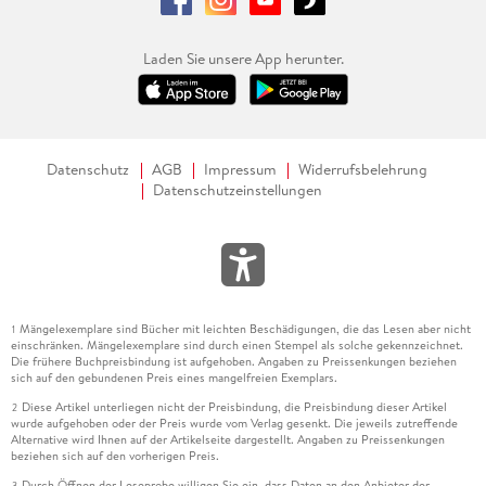
Laden Sie unsere App herunter.
Datenschutz
AGB
Impressum
Widerrufsbelehrung
Datenschutzeinstellungen
Mängelexemplare sind Bücher mit leichten Beschädigungen, die das Lesen aber nicht
1
einschränken. Mängelexemplare sind durch einen Stempel als solche gekennzeichnet.
Die frühere Buchpreisbindung ist aufgehoben. Angaben zu Preissenkungen beziehen
sich auf den gebundenen Preis eines mangelfreien Exemplars.
Diese Artikel unterliegen nicht der Preisbindung, die Preisbindung dieser Artikel
2
wurde aufgehoben oder der Preis wurde vom Verlag gesenkt. Die jeweils zutreffende
Alternative wird Ihnen auf der Artikelseite dargestellt. Angaben zu Preissenkungen
beziehen sich auf den vorherigen Preis.
Durch Öffnen der Leseprobe willigen Sie ein, dass Daten an den Anbieter der
3