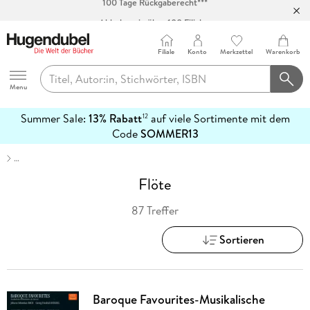
Abholung in über 100 Filialen
Filiale
Konto
Merkzettel
Warenkorb
Hugendubel
Menu
Summer Sale:
13% Rabatt
auf viele Sortimente mit dem
12
mehr
Code
SOMMER13
erfahren
…
Flöte
87 Treffer
Sortieren
Baroque Favourites-Musikalische