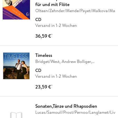
für und mit Flöte
Oltean/Zehnder/Mende/Payet/Malkova/Maro
CD
Versand in 1-2 Wochen
36,59 €
*
Timeless
Bridget/West, Andrew Bolliger,
Bridget/West
…
CD
Versand in 1-2 Wochen
23,59 €
*
Sonaten,Tänze und Rhapsodien
Lucas/Samouil/Prost/Pernoo/Langlamet/Live