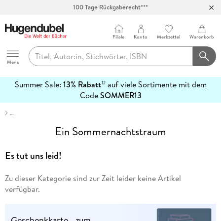
100 Tage Rückgaberecht***
Abholung in über 100 Filialen
Filiale
Konto
Merkzettel
Warenkorb
Hugendubel
Menu
Summer Sale:
13% Rabatt
auf viele Sortimente mit dem
12
mehr
Code
SOMMER13
erfahren
…
Ein Sommernachtstraum
Es tut uns leid!
Zu dieser Kategorie sind zur Zeit leider keine Artikel
verfügbar.
Geschenkkarte - zum