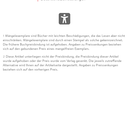
Mängelexemplare sind Bücher mit leichten Beschädigungen, die das Lesen aber nicht
1
einschränken. Mängelexemplare sind durch einen Stempel als solche gekennzeichnet.
Die frühere Buchpreisbindung ist aufgehoben. Angaben zu Preissenkungen beziehen
sich auf den gebundenen Preis eines mangelfreien Exemplars.
Diese Artikel unterliegen nicht der Preisbindung, die Preisbindung dieser Artikel
2
wurde aufgehoben oder der Preis wurde vom Verlag gesenkt. Die jeweils zutreffende
Alternative wird Ihnen auf der Artikelseite dargestellt. Angaben zu Preissenkungen
beziehen sich auf den vorherigen Preis.
Durch Öffnen der Leseprobe willigen Sie ein, dass Daten an den Anbieter der
3
Leseprobe übermittelt werden.
Der gebundene Preis dieses Artikels wird nach Ablauf des auf der Artikelseite
4
dargestellten Datums vom Verlag angehoben.
Der Preisvergleich bezieht sich auf die unverbindliche Preisempfehlung (UVP) des
5
Herstellers.
Der gebundene Preis dieses Artikels wurde vom Verlag gesenkt. Angaben zu
6
Preissenkungen beziehen sich auf den vorherigen Preis.
Die Preisbindung dieses Artikels wurde aufgehoben. Angaben zu Preissenkungen
7