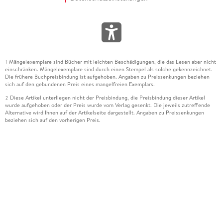
Mängelexemplare sind Bücher mit leichten Beschädigungen, die das Lesen aber nicht
1
einschränken. Mängelexemplare sind durch einen Stempel als solche gekennzeichnet.
Die frühere Buchpreisbindung ist aufgehoben. Angaben zu Preissenkungen beziehen
sich auf den gebundenen Preis eines mangelfreien Exemplars.
Diese Artikel unterliegen nicht der Preisbindung, die Preisbindung dieser Artikel
2
wurde aufgehoben oder der Preis wurde vom Verlag gesenkt. Die jeweils zutreffende
Alternative wird Ihnen auf der Artikelseite dargestellt. Angaben zu Preissenkungen
beziehen sich auf den vorherigen Preis.
Durch Öffnen der Leseprobe willigen Sie ein, dass Daten an den Anbieter der
3
Leseprobe übermittelt werden.
Der gebundene Preis dieses Artikels wird nach Ablauf des auf der Artikelseite
4
dargestellten Datums vom Verlag angehoben.
Der Preisvergleich bezieht sich auf die unverbindliche Preisempfehlung (UVP) des
5
Herstellers.
Der gebundene Preis dieses Artikels wurde vom Verlag gesenkt. Angaben zu
6
Preissenkungen beziehen sich auf den vorherigen Preis.
Die Preisbindung dieses Artikels wurde aufgehoben. Angaben zu Preissenkungen
7