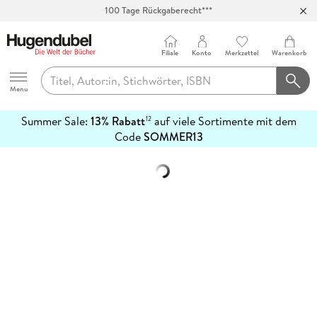
100 Tage Rückgaberecht***
Abholung in über 100 Filialen
Filiale
Konto
Merkzettel
Warenkorb
Hugendubel
Menu
Summer Sale:
13% Rabatt
auf viele Sortimente mit dem
12
mehr
Code
SOMMER13
erfahren