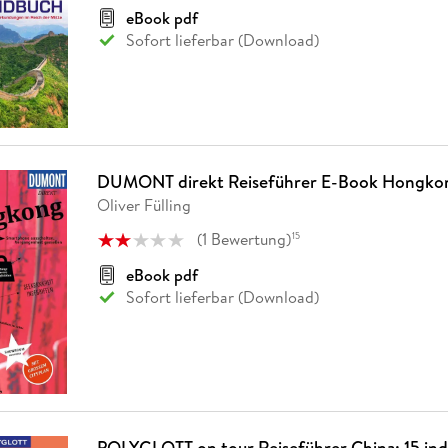
eBook pdf
Sofort lieferbar (Download)
DUMONT direkt Reiseführer E-Book Hongko
Oliver Fülling
(
1
Bewertung
)
15
eBook pdf
Sofort lieferbar (Download)
POLYGLOTT on tour Reiseführer China: 15 indi