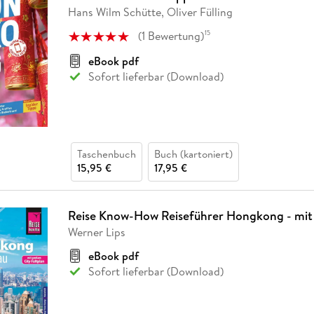
Fremdsprachige Bücher
n Lernhilfen
 Jugendbücher
eiber
Hörbuch Downloads im Bundle
Hans Wilm Schütte, Oliver Fülling
cher
 Vergleich
 Puzzlezubehör
Lernen
New Adult
STABILO
Taschenbücher
hilfen
hriller
(
1
Bewertung
)
15
 Backen
er
lender
Ratgeber
op
eBook pdf
hriller
Romance
Sofort lieferbar (Download)
Sachbücher
precher:innen
Science Fiction
Fremdsprachige Bücher
Taschenbuch
Buch (kartoniert)
15,95 €
17,95 €
Reise Know-How Reiseführer Hongkong - mit
Werner Lips
eBook pdf
Sofort lieferbar (Download)