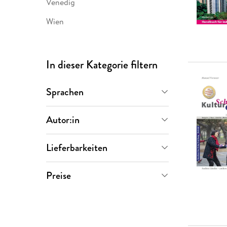
Venedig
Wien
In dieser Kategorie filtern
Sprachen
Deutsch
(
12
)
Autor:in
Lieferbarkeiten
Sofort verfügbar
(
12
)
Hans-Wilm Schütte
(
2
)
Preise
Oliver Fülling
(
2
)
0-5 €
(
2
)
Werner Lips
(
2
)
5-10 €
(
1
)