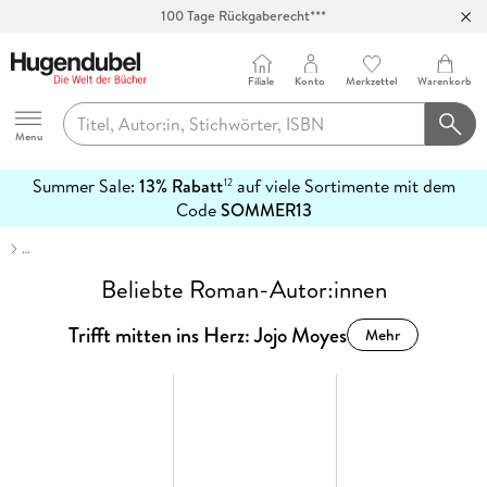
100 Tage Rückgaberecht***
Abholung in über 100 Filialen
Filiale
Konto
Merkzettel
Warenkorb
Hugendubel
Menu
Summer Sale:
13% Rabatt
auf viele Sortimente mit dem
12
mehr
Code
SOMMER13
erfahren
…
Beliebte Roman-Autor:innen
Trifft mitten ins Herz: Jojo Moyes
Mehr