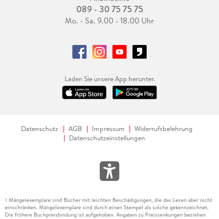
089 - 30 75 75 75
Mo. - Sa. 9.00 - 18.00 Uhr
Laden Sie unsere App herunter.
Datenschutz
AGB
Impressum
Widerrufsbelehrung
Datenschutzeinstellungen
Mängelexemplare sind Bücher mit leichten Beschädigungen, die das Lesen aber nicht
1
einschränken. Mängelexemplare sind durch einen Stempel als solche gekennzeichnet.
Die frühere Buchpreisbindung ist aufgehoben. Angaben zu Preissenkungen beziehen