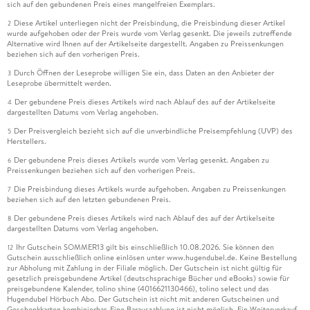
sich auf den gebundenen Preis eines mangelfreien Exemplars.
Diese Artikel unterliegen nicht der Preisbindung, die Preisbindung dieser Artikel
2
wurde aufgehoben oder der Preis wurde vom Verlag gesenkt. Die jeweils zutreffende
Alternative wird Ihnen auf der Artikelseite dargestellt. Angaben zu Preissenkungen
beziehen sich auf den vorherigen Preis.
Durch Öffnen der Leseprobe willigen Sie ein, dass Daten an den Anbieter der
3
Leseprobe übermittelt werden.
Der gebundene Preis dieses Artikels wird nach Ablauf des auf der Artikelseite
4
dargestellten Datums vom Verlag angehoben.
Der Preisvergleich bezieht sich auf die unverbindliche Preisempfehlung (UVP) des
5
Herstellers.
Der gebundene Preis dieses Artikels wurde vom Verlag gesenkt. Angaben zu
6
Preissenkungen beziehen sich auf den vorherigen Preis.
Die Preisbindung dieses Artikels wurde aufgehoben. Angaben zu Preissenkungen
7
beziehen sich auf den letzten gebundenen Preis.
Der gebundene Preis dieses Artikels wird nach Ablauf des auf der Artikelseite
8
dargestellten Datums vom Verlag angehoben.
Ihr Gutschein SOMMER13 gilt bis einschließlich 10.08.2026. Sie können den
12
Gutschein ausschließlich online einlösen unter www.hugendubel.de. Keine Bestellung
zur Abholung mit Zahlung in der Filiale möglich. Der Gutschein ist nicht gültig für
gesetzlich preisgebundene Artikel (deutschsprachige Bücher und eBooks) sowie für
preisgebundene Kalender, tolino shine (4016621130466), tolino select und das
Hugendubel Hörbuch Abo. Der Gutschein ist nicht mit anderen Gutscheinen und
Geschenkkarten kombinierbar. Eine Barauszahlung ist nicht möglich. Ein Weiterverkauf